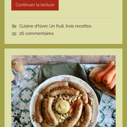
Continuer la lecture
m
o
t
Cuisine d'hiver
,
Un fruit, trois recettes
t
26 commentaires
e