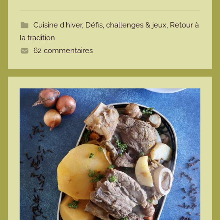
t
t
Cuisine d'hiver
,
Défis, challenges & jeux
,
Retour à
e
la tradition
62 commentaires