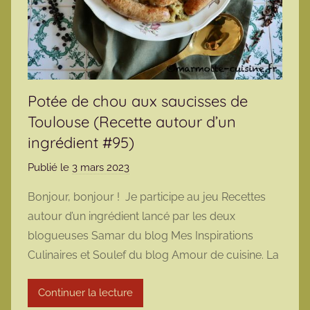
Potée de chou aux saucisses de
Toulouse (Recette autour d’un
ingrédient #95)
Publié le
3 mars 2023
p
a
Bonjour, bonjour ! Je participe au jeu Recettes
r
autour d’un ingrédient lancé par les deux
m
blogueuses Samar du blog Mes Inspirations
a
Culinaires et Soulef du blog Amour de cuisine. La
r
m
Continuer la lecture
o