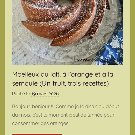
Moelleux au lait, à l’orange et à la
semoule (Un fruit, trois recettes)
Publié le
19 mars 2026
p
a
Bonjour, bonjour !! Comme je le disais au début
r
du mois, c’est le moment idéal de l’année pour
m
consommer des oranges.
a
r