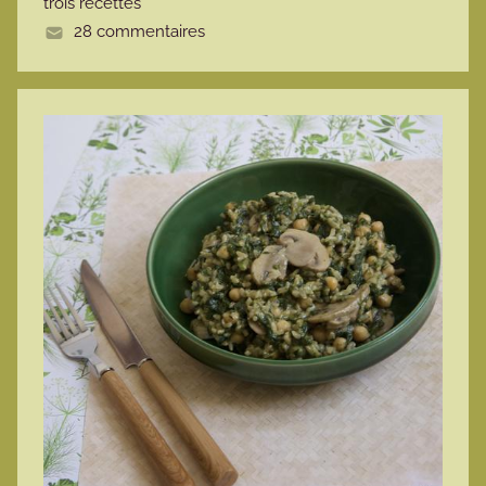
trois recettes
e
28 commentaires