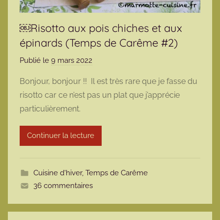
￼Risotto aux pois chiches et aux
épinards (Temps de Carême #2)
Publié le
9 mars 2022
p
a
Bonjour, bonjour !! Il est très rare que je fasse du
r
risotto car ce n’est pas un plat que j’apprécie
m
particulièrement.
a
r
Continuer la lecture
m
o
t
Cuisine d'hiver
,
Temps de Carême
t
36 commentaires
e