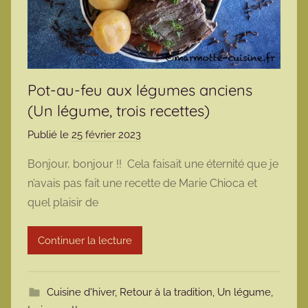
Pot-au-feu aux légumes anciens
(Un légume, trois recettes)
Publié le
25 février 2023
p
a
Bonjour, bonjour !! Cela faisait une éternité que je
r
n’avais pas fait une recette de Marie Chioca et
m
quel plaisir de
a
r
Continuer la lecture
m
o
t
Cuisine d'hiver
,
Retour à la tradition
,
Un légume,
t