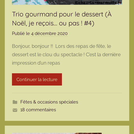
Trio gourmand pour le dessert (À
Noël, je reçois… ou pas ! #4)
Publié le
4 décembre 2020
p
a
Bonjour, bonjour !! Lors des repas de fête, le
r
dessert est le clou du spectacle ! C’est la dernière
m
impression d’un repas
a
r
Continuer la lecture
m
o
t
Fêtes & occasions spéciales
t
18 commentaires
e