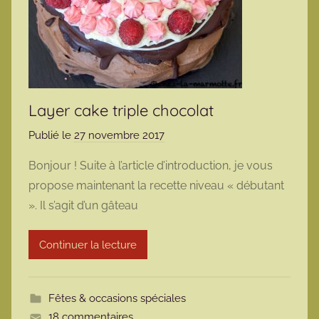
Layer cake triple chocolat
Publié le
27 novembre 2017
p
a
Bonjour ! Suite à l’article d’introduction, je vous
r
propose maintenant la recette niveau « débutant
m
». Il s’agit d’un gâteau
a
r
Continuer la lecture
m
o
t
Fêtes & occasions spéciales
t
18 commentaires