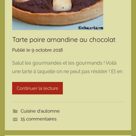
Tarte poire amandine au chocolat
Publié le
9 octobre 2018
p
a
Salut les gourmandes et les gourmands ! Voilà
r
une tarte à laquelle on ne peut pas résister ! Et en
m
a
Continuer la lecture
r
m
o
Cuisine d'automne
t
15 commentaires
t
e