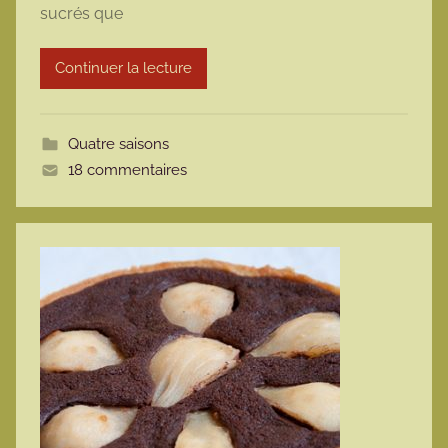
sucrés que
a
r
Continuer la lecture
m
o
t
Quatre saisons
t
18 commentaires
e