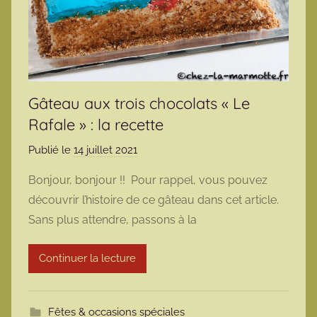
Gâteau aux trois chocolats « Le
Rafale » : la recette
Publié le
14 juillet 2021
p
a
Bonjour, bonjour !! Pour rappel, vous pouvez
r
découvrir l’histoire de ce gâteau dans cet article.
m
Sans plus attendre, passons à la
a
r
Continuer la lecture
m
o
t
Fêtes & occasions spéciales
t