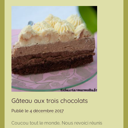
Gâteau aux trois chocolats
Publié le
4 décembre 2017
p
a
Coucou tout le monde, Nous revoici réunis
r