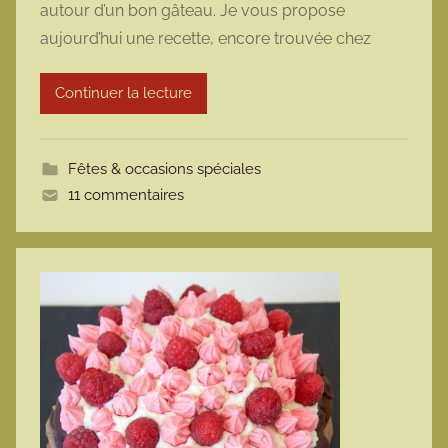
autour d’un bon gâteau. Je vous propose
m
aujourd’hui une recette, encore trouvée chez
a
r
Continuer la lecture
m
o
t
Fêtes & occasions spéciales
t
11 commentaires
e