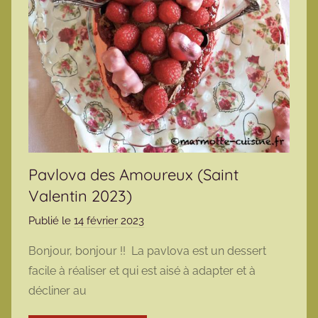
Pavlova des Amoureux (Saint
Valentin 2023)
Publié le
14 février 2023
p
a
Bonjour, bonjour !! La pavlova est un dessert
r
facile à réaliser et qui est aisé à adapter et à
m
décliner au
a
r