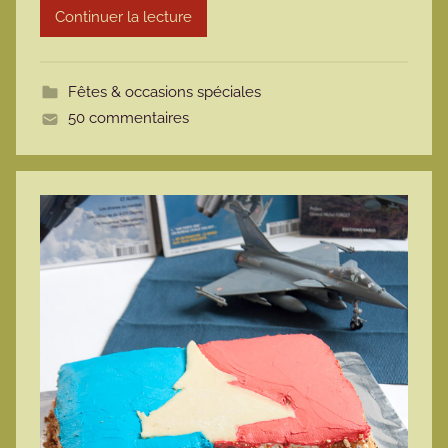
Continuer la lecture
m
o
t
Fêtes & occasions spéciales
t
50 commentaires
e