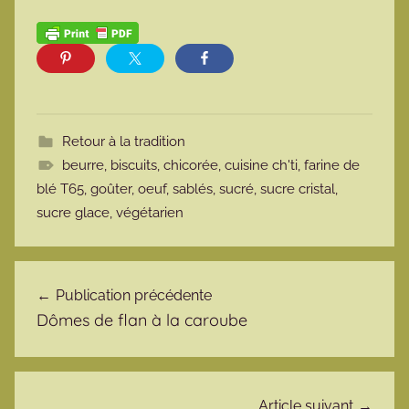
Retour à la tradition
beurre
,
biscuits
,
chicorée
,
cuisine ch'ti
,
farine de
blé T65
,
goûter
,
oeuf
,
sablés
,
sucré
,
sucre cristal
,
sucre glace
,
végétarien
Navigation de l’article
Publication précédente
Dômes de flan à la caroube
Article suivant