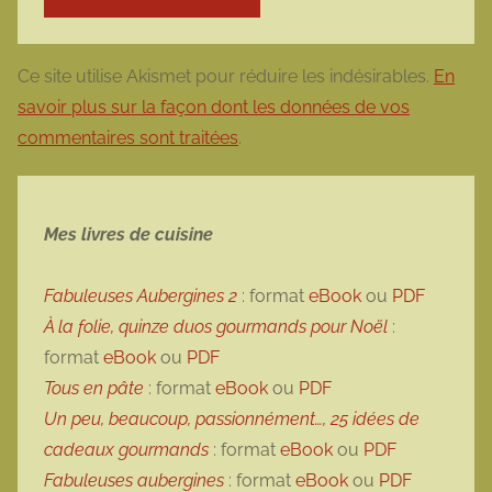
Ce site utilise Akismet pour réduire les indésirables.
En
savoir plus sur la façon dont les données de vos
commentaires sont traitées
.
Mes livres de cuisine
Fabuleuses Aubergines 2
: format
eBook
ou
PDF
À la folie, quinze duos gourmands pour Noël
:
format
eBook
ou
PDF
Tous en pâte
: format
eBook
ou
PDF
Un peu, beaucoup, passionnément…, 25 idées de
cadeaux gourmands
: format
eBook
ou
PDF
Fabuleuses aubergines
: format
eBook
ou
PDF