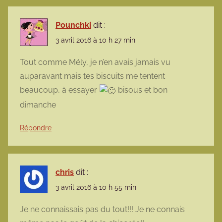
Pounchki
dit :
3 avril 2016 à 10 h 27 min
Tout comme Mély, je n’en avais jamais vu
auparavant mais tes biscuits me tentent
beaucoup, à essayer
bisous et bon
dimanche
Répondre
chris
dit :
3 avril 2016 à 10 h 55 min
Je ne connaissais pas du tout!!! Je ne connais