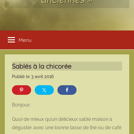
Menu
Sablés à la chicorée
Publié le
3 avril 2016
p
a
r
m
Bonjour,
a
r
Quoi de mieux qu’un délicieux sablé maison à
m
déguster avec une bonne tasse de thé ou de café
o