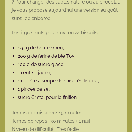
? Pour changer des sablés nature ou au chocolat,
t
je vous propose aujourd’hui une version au goût
t
subtil de chicorée.
e
Les ingrédients pour environ 24 biscuits :
125 g de beurre mou,
200 g de farine de blé T65,
100 g de sucre glace,
1 œuf + 1 jaune,
1 cuillère à soupe de chicorée liquide,
1 pincée de sel,
sucre Cristal pour la finition.
Temps de cuisson 12-15 minutes
Temps de repos : 30 minutes + 1 nuit
Niveau de difficulté : Très facile