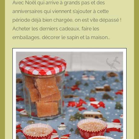
Avec Noël qui arrive à grands pas et des
o
anniversaires qui viennent s’ajouter à cette
t
période déjà bien chargée, on est vite dépassé !
t
Acheter les derniers cadeaux, faire les
e
emballages, décorer le sapin et la maison…