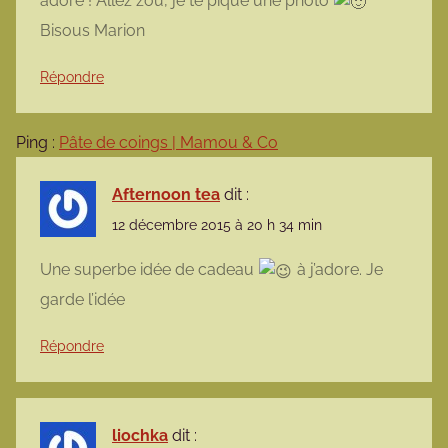
adore ! Allez zou, je te pique une photo
Bisous Marion
Répondre
Ping :
Pâte de coings | Mamou & Co
Afternoon tea
dit :
12 décembre 2015 à 20 h 34 min
Une superbe idée de cadeau
à j’adore. Je
garde l’idée
Répondre
liochka
dit :