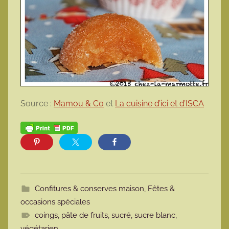
Source :
Mamou & Co
et
La cuisine d’ici et d’ISCA
Confitures & conserves maison
,
Fêtes &
occasions spéciales
coings
,
pâte de fruits
,
sucré
,
sucre blanc
,
végétarien