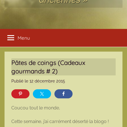
Menu
Pâtes de coings (Cadeaux
gourmands # 2)
Publié le
12 décembre 2015
p
a
r
m
Coucou tout le monde,
a
r
Cette semaine, j’ai carrément déserté la blogo !
m