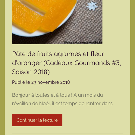
Pâte de fruits agrumes et fleur
d’oranger (Cadeaux Gourmands #3,
Saison 2018)
Publié le
23 novembre 2018
p
a
Bonjour à toutes et à tous ! À un mois du
r
réveillon de Noël, il est temps de rentrer dans
m
a
Continuer la lecture
r
m