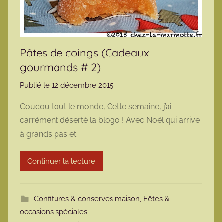
Pâtes de coings (Cadeaux
gourmands # 2)
Publié le
12 décembre 2015
p
a
Coucou tout le monde, Cette semaine, j’ai
r
carrément déserté la blogo ! Avec Noël qui arrive
m
à grands pas et
a
r
Continuer la lecture
m
o
t
Confitures & conserves maison
,
Fêtes &
t
occasions spéciales
e