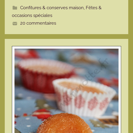
o
Confitures & conserves maison
,
Fêtes &
t
occasions spéciales
t
20 commentaires
e