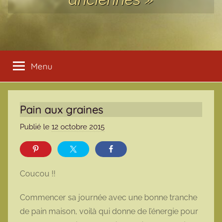
Menu
Pain aux graines
Publié le
12 octobre 2015
p
a
r
m
Coucou !!
a
r
Commencer sa journée avec une bonne tranche
m
de pain maison, voilà qui donne de l’énergie pour
o