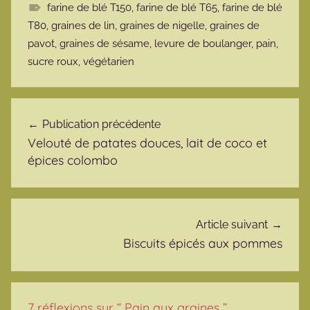
farine de blé T150
,
farine de blé T65
,
farine de blé
T80
,
graines de lin
,
graines de nigelle
,
graines de
pavot
,
graines de sésame
,
levure de boulanger
,
pain
,
sucre roux
,
végétarien
Navigation de l’article
Publication précédente
Velouté de patates douces, lait de coco et
épices colombo
Article suivant
Biscuits épicés aux pommes
7 réflexions sur “
Pain aux graines
”