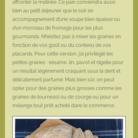
affronter la matinée. Ce pain conviendra aussi
t
bien au petit déjeuner que le soir en
t
accompagnement d’une soupe bien épaisse ou
e
d’un morceau de fromage pour les plus
gourmands. N’hésitez pas à mixer les graines en
fonction de vos goût ou du contenu de vos
placards. Pour cette version, j’ai privilégié les
petites graines : sésame, lin, pavot et nigelle pour
un résultat légèrement craquant sous la dent et
délicatement parfumé. Mais bien sûr, on peut
opter pour des graines plus grosses comme les
graines de tournesol ou de courge ou pour un
mélange tout prêt acheté dans le commerce.