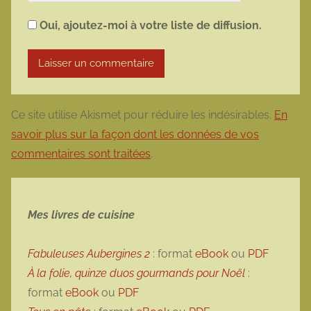
Oui, ajoutez-moi à votre liste de diffusion.
Ce site utilise Akismet pour réduire les indésirables.
En
savoir plus sur la façon dont les données de vos
commentaires sont traitées
.
Mes livres de cuisine
Fabuleuses Aubergines 2
: format
eBook
ou
PDF
À la folie, quinze duos gourmands pour Noël
:
format
eBook
ou
PDF