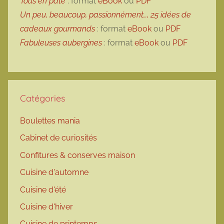
Tous en pâte
: format
eBook
ou
PDF
Un peu, beaucoup, passionnément…, 25 idées de
cadeaux gourmands
: format
eBook
ou
PDF
Fabuleuses aubergines
: format
eBook
ou
PDF
Catégories
Boulettes mania
Cabinet de curiosités
Confitures & conserves maison
Cuisine d'automne
Cuisine d'été
Cuisine d'hiver
Cuisine de printemps