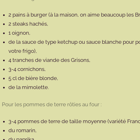
2 pains à burger (à la maison, on aime beaucoup les B
2 steaks hachés,
1 oignon,
de la sauce de type ketchup ou sauce blanche pour p
votre frigo),
4 tranches de viande des Grisons,
3-4 cornichons,
5 cl de bière blonde,
de la mimolette.
Pour les pommes de terre rôties au four :
3-4 pommes de terre de taille moyenne (variété Franc
du romarin,
du paprika,