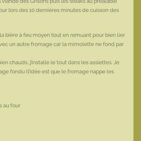
la viande des Grisons puis les steaks au préalable
 four lors des 10 dernières minutes de cuisson des
 la bière à feu moyen tout en remuant pour bien lier
 avec un autre fromage car la mimolette ne fond par
 chauds, j’installe le tout dans les assiettes. Je
age fondu (l’idée est que le fromage nappe les
s au four