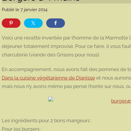
Publié le
7 janvier 2014
p
a
r
m
Voici une recette inventée par l’homme de la Marmotte 
a
déjeuner totalement improvisé. Pour ce faire, il vous fau
r
charcuterie (viande des Grisons pour nous).
m
o
En accompagnement, nous avons fait des pommes de terre
t
Dans la cuisine végétarienne de Djanisse
et nous aurions
t
e
mais nous n’y avons même pas pensé (honte sur nous, oui je
Les ingrédients pour 2 bons mangeurs :
Pour les burgers :