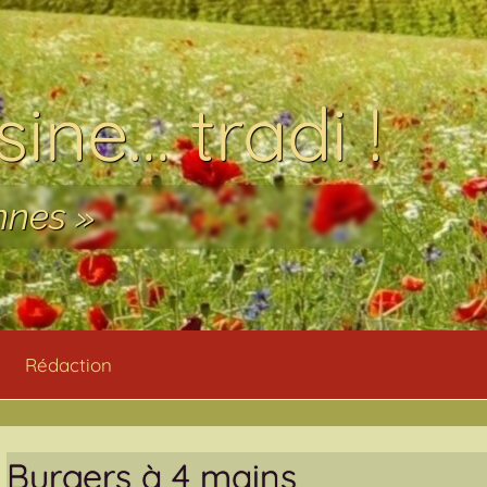
ine… tradi !
nnes »
Rédaction
Burgers à 4 mains