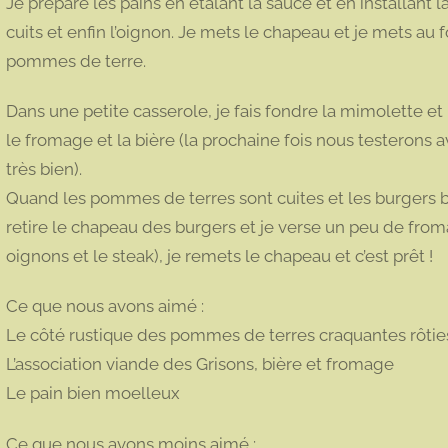
Je prépare les pains en étalant la sauce et en installant 
cuits et enfin l’oignon. Je mets le chapeau et je mets au
pommes de terre.
Dans une petite casserole, je fais fondre la mimolette et
le fromage et la bière (la prochaine fois nous testerons
très bien).
Quand les pommes de terres sont cuites et les burgers bien
retire le chapeau des burgers et je verse un peu de from
oignons et le steak), je remets le chapeau et c’est prêt !
Ce que nous avons aimé :
Le côté rustique des pommes de terres craquantes rôtie
L’association viande des Grisons, bière et fromage
Le pain bien moelleux
Ce que nous avons moins aimé :