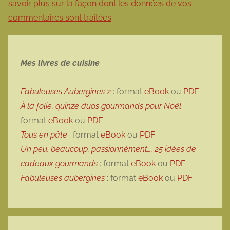
savoir plus sur la façon dont les données de vos
commentaires sont traitées
.
Mes livres de cuisine
Fabuleuses Aubergines 2
: format
eBook
ou
PDF
À la folie, quinze duos gourmands pour Noël
:
format
eBook
ou
PDF
Tous en pâte
: format
eBook
ou
PDF
Un peu, beaucoup, passionnément…, 25 idées de
cadeaux gourmands
: format
eBook
ou
PDF
Fabuleuses aubergines
: format
eBook
ou
PDF