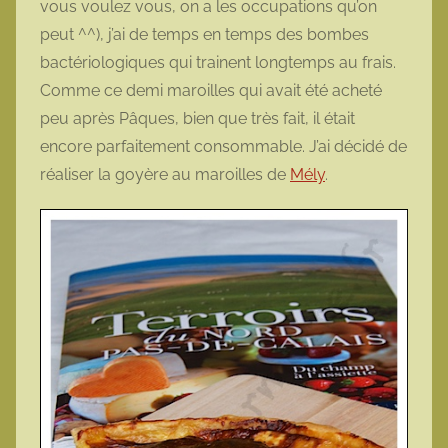
vous voulez vous, on a les occupations qu’on
t
peut ^^), j’ai de temps en temps des bombes
t
bactériologiques qui trainent longtemps au frais.
e
Comme ce demi maroilles qui avait été acheté
peu après Pâques, bien que très fait, il était
encore parfaitement consommable. J’ai décidé de
réaliser la goyère au maroilles de
Mély
.