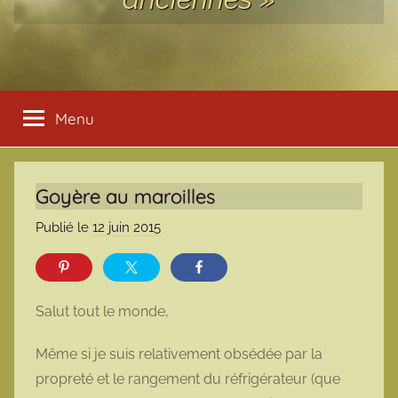
Menu
Goyère au maroilles
Publié le
12 juin 2015
p
a
r
m
Salut tout le monde,
a
r
Même si je suis relativement obsédée par la
m
propreté et le rangement du réfrigérateur (que
o