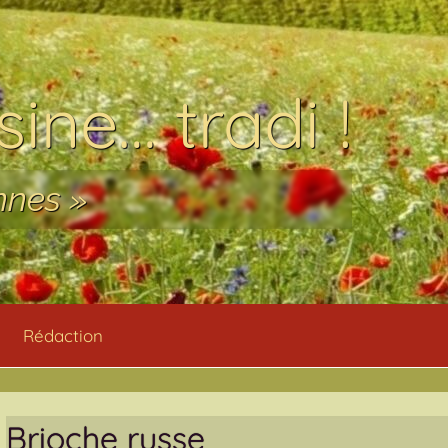
ine… tradi !
nnes »
Rédaction
Brioche russe