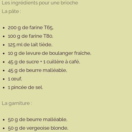
Les ingrédients pour une brioche
La pâte :
200 g de farine T65,
100 g de farine T80,
125 ml de lait tiède,
10 g de levure de boulanger fraîche,
45 g de sucre + 1 cuillère à café,
45 g de beurre malléable,
1 œuf,
1 pincée de sel.
La garniture :
50 g de beurre malléable,
50 g de vergeoise blonde,