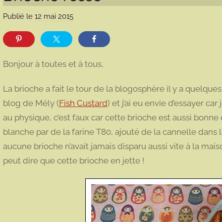
Publié le
12 mai 2015
p
a
r
m
Bonjour à toutes et à tous,
a
r
La brioche a fait le tour de la blogosphère il y a quelques
m
blog de Mély (
Fish Custard
) et j’ai eu envie d’essayer car 
o
au physique, c’est faux car cette brioche est aussi bonne qu
t
blanche par de la farine T80, ajouté de la cannelle dans la
t
e
aucune brioche n’avait jamais disparu aussi vite à la ma
peut dire que cette brioche en jette !