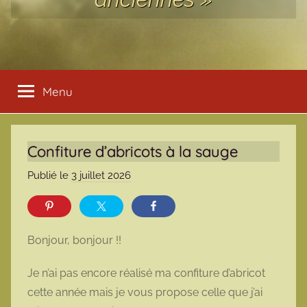
Menu
Confiture d’abricots à la sauge
Publié le
3 juillet 2026
p
a
r
m
Bonjour, bonjour !!
a
r
Je n’ai pas encore réalisé ma confiture d’abricot
m
cette année mais je vous propose celle que j’ai
o