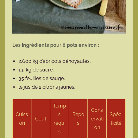
Les ingrédients pour 8 pots environ :
2,600 kg d’abricots dénoyautés,
1,5 kg de sucre,
35 feuilles de sauge,
le jus de 2 citrons jaunes.
Temp
Cons
Cuiss
s
Repo
Spéci
Coût
ervati
on
requi
s
ficité
on
s