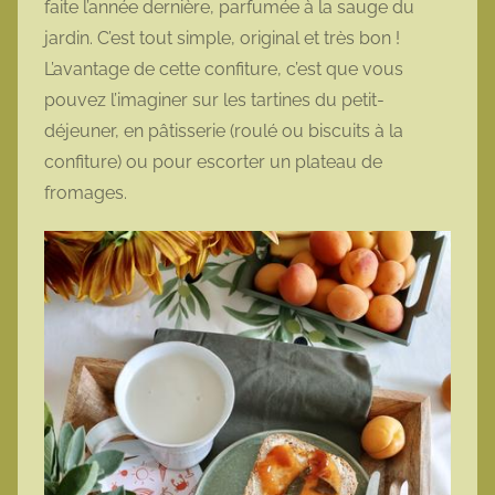
faite l’année dernière, parfumée à la sauge du
t
jardin. C’est tout simple, original et très bon !
t
L’avantage de cette confiture, c’est que vous
e
pouvez l’imaginer sur les tartines du petit-
déjeuner, en pâtisserie (roulé ou biscuits à la
confiture) ou pour escorter un plateau de
fromages.