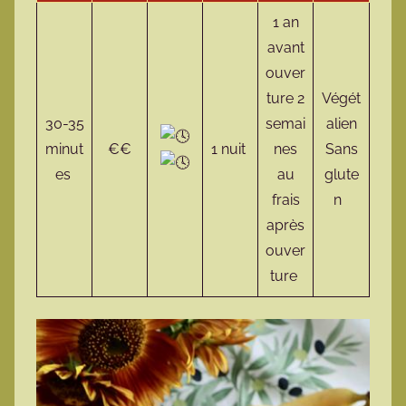
1 an
avant
ouver
ture 2
Végét
30-35
semai
alien
minut
€€
1 nuit
nes
Sans
es
au
glute
frais
n
après
ouver
ture