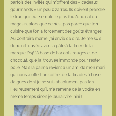
parfois des invités qui m’offrent des « cadeaux
o
gourmands » un peu bizarres. Ils doivent prendre
t
le truc qui leur semble le plus fou/original du
t
magasin, alors que ce n’est pas parce que l’on
e
cuisine que l’on a forcément des goûts étranges.
Au contraire même, j’ai envie de dire. Je me suis
donc retrouvée avec la pâte à tartiner de la
marque
Ouf !
à base de haricots rouges et de
chocolat, que j’ai trouvée immonde pour rester
polie. Mais la palme revient à un ami de mon mari
qui nous a offert un coffret de tartinades à base
d’algues dont je ne suis absolument pas fan.
Heureusement qu’il m’a ramené de la vodka en
même temps sinon je l’aurai viré, hihi !