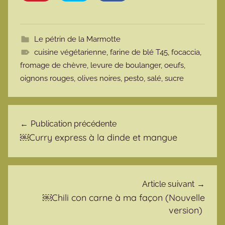
Le pétrin de la Marmotte
cuisine végétarienne
,
farine de blé T45
,
focaccia
,
fromage de chèvre
,
levure de boulanger
,
oeufs
,
oignons rouges
,
olives noires
,
pesto
,
salé
,
sucre
Navigation de l’article
Publication précédente
￼Curry express à la dinde et mangue
Article suivant
￼Chili con carne à ma façon (Nouvelle
version)