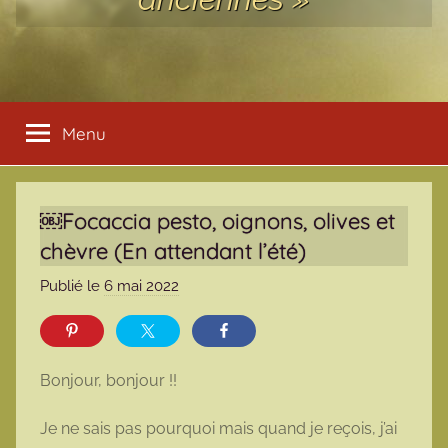
Menu
￼Focaccia pesto, oignons, olives et
chèvre (En attendant l’été)
Publié le
6 mai 2022
p
a
r
m
Bonjour, bonjour !!
a
r
Je ne sais pas pourquoi mais quand je reçois, j’ai
m