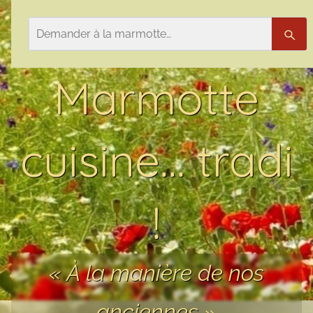
Aller au contenu
Rechercher
Rech
Marmotte
cuisine… tradi
!
« À la manière de nos
anciennes »