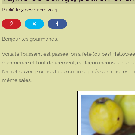
Publié le
3 novembre 2014
p
a
r
m
Bonjour les gourmands,
a
r
Voilà la Toussaint est passée, on a fêté (ou pas) Hallow
m
commencé et tout doucement, de façon inconsciente parfo
o
l’on retrouvera sur nos table en fin d’année comme les ch
t
même salés.
t
e