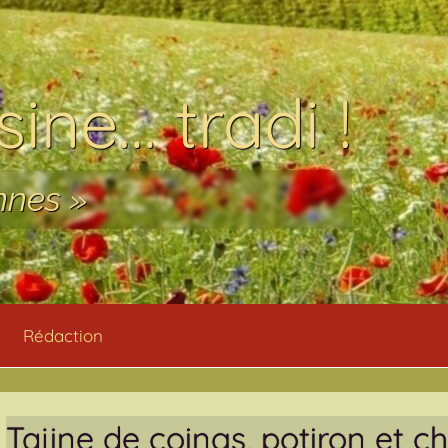
ine… tradi !
nnes »
Rédaction
Tajine de coings, potiron et c