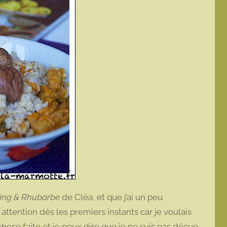
ing & Rhubarbe
de Cléa, et que j’ai un peu
attention dès les premiers instants car je voulais
hose faite et je peux dire que je ne suis pas déçue.