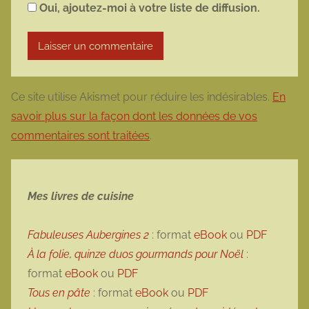
Oui, ajoutez-moi à votre liste de diffusion.
Ce site utilise Akismet pour réduire les indésirables.
En
savoir plus sur la façon dont les données de vos
commentaires sont traitées
.
Mes livres de cuisine
Fabuleuses Aubergines 2
: format
eBook
ou
PDF
À la folie, quinze duos gourmands pour Noël
:
format
eBook
ou
PDF
Tous en pâte
: format
eBook
ou
PDF