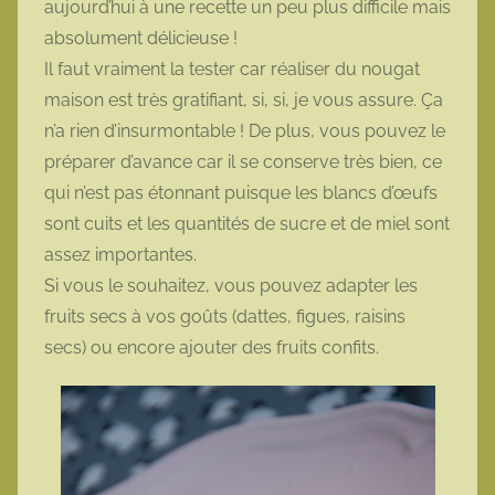
aujourd’hui à une recette un peu plus difficile mais
t
absolument délicieuse !
t
Il faut vraiment la tester car réaliser du nougat
e
maison est très gratifiant, si, si, je vous assure. Ça
n’a rien d’insurmontable ! De plus, vous pouvez le
préparer d’avance car il se conserve très bien, ce
qui n’est pas étonnant puisque les blancs d’œufs
sont cuits et les quantités de sucre et de miel sont
assez importantes.
Si vous le souhaitez, vous pouvez adapter les
fruits secs à vos goûts (dattes, figues, raisins
secs) ou encore ajouter des fruits confits.