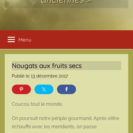
Menu
Nougats aux fruits secs
Publié le
13 décembre 2017
p
a
r
m
Coucou tout le monde,
a
r
On poursuit notre périple gourmand. Après s’être
m
échauffé avec les mendiants, on passe
o