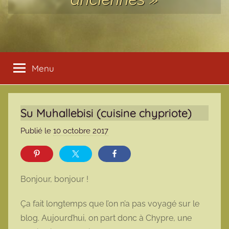
Menu
Su Muhallebisi (cuisine chypriote)
Publié le
10 octobre 2017
p
a
r
m
Bonjour, bonjour !
a
r
Ça fait longtemps que l’on n’a pas voyagé sur le
m
blog. Aujourd’hui, on part donc à Chypre, une
o