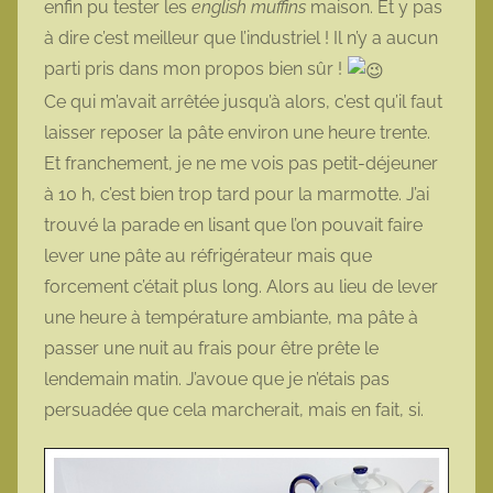
enfin pu tester les
english muffins
maison. Et y pas
t
à dire c’est meilleur que l’industriel ! Il n’y a aucun
t
parti pris dans mon propos bien sûr !
e
Ce qui m’avait arrêtée jusqu’à alors, c’est qu’il faut
laisser reposer la pâte environ une heure trente.
Et franchement, je ne me vois pas petit-déjeuner
à 10 h, c’est bien trop tard pour la marmotte. J’ai
trouvé la parade en lisant que l’on pouvait faire
lever une pâte au réfrigérateur mais que
forcement c’était plus long. Alors au lieu de lever
une heure à température ambiante, ma pâte à
passer une nuit au frais pour être prête le
lendemain matin. J’avoue que je n’étais pas
persuadée que cela marcherait, mais en fait, si.