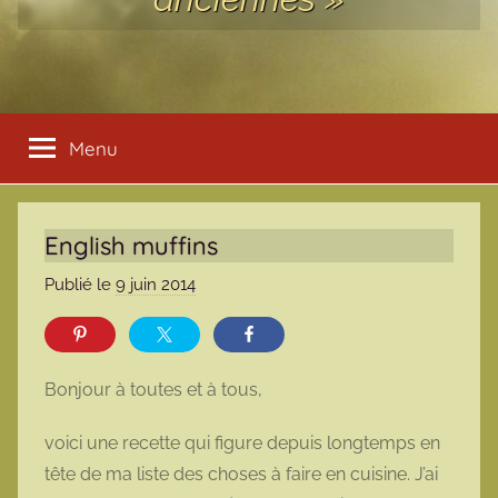
Menu
English muffins
Publié le
9 juin 2014
p
a
r
m
Bonjour à toutes et à tous,
a
r
voici une recette qui figure depuis longtemps en
m
tête de ma liste des choses à faire en cuisine. J’ai
o