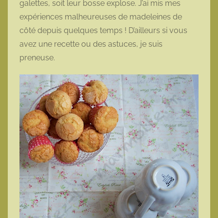
galettes, soit leur bosse explose. J’ai mis mes
t
expériences malheureuses de madeleines de
t
côté depuis quelques temps ! D’ailleurs si vous
e
avez une recette ou des astuces, je suis
preneuse.