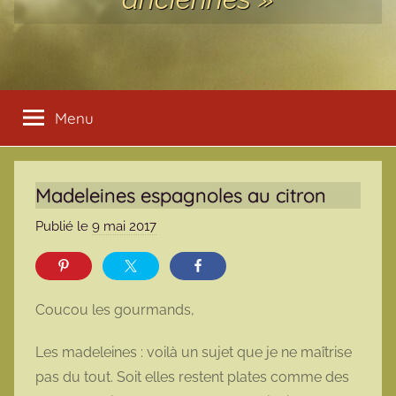
Menu
Madeleines espagnoles au citron
Publié le
9 mai 2017
p
a
r
m
Coucou les gourmands,
a
r
Les madeleines : voilà un sujet que je ne maîtrise
m
pas du tout. Soit elles restent plates comme des
o