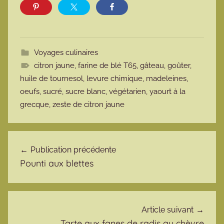
Voyages culinaires
citron jaune
,
farine de blé T65
,
gâteau
,
goûter
,
huile de tournesol
,
levure chimique
,
madeleines
,
oeufs
,
sucré
,
sucre blanc
,
végétarien
,
yaourt à la
grecque
,
zeste de citron jaune
Navigation de l’article
Publication précédente
Pounti aux blettes
Article suivant
Tarte aux fanes de radis au chèvre