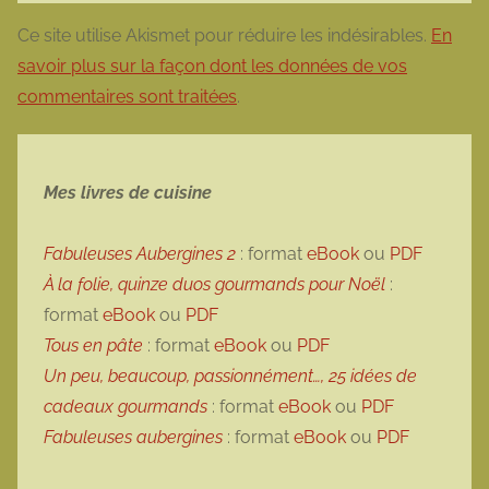
Ce site utilise Akismet pour réduire les indésirables.
En
savoir plus sur la façon dont les données de vos
commentaires sont traitées
.
Mes livres de cuisine
Fabuleuses Aubergines 2
: format
eBook
ou
PDF
À la folie, quinze duos gourmands pour Noël
:
format
eBook
ou
PDF
Tous en pâte
: format
eBook
ou
PDF
Un peu, beaucoup, passionnément…, 25 idées de
cadeaux gourmands
: format
eBook
ou
PDF
Fabuleuses aubergines
: format
eBook
ou
PDF