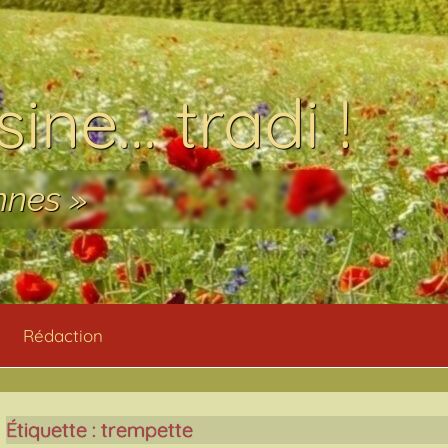
ine… tradi !
nnes »
Rédaction
Étiquette :
trempette