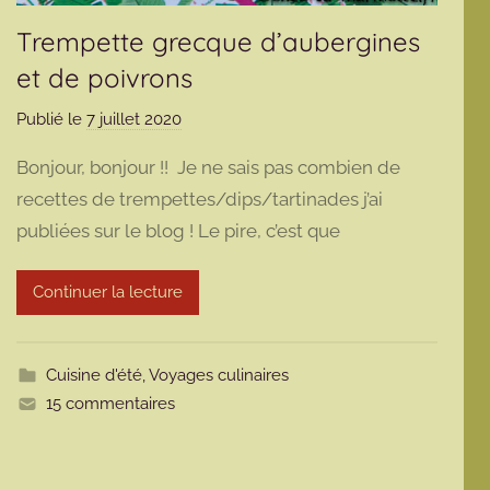
Trempette grecque d’aubergines
et de poivrons
Publié le
7 juillet 2020
p
a
Bonjour, bonjour !! Je ne sais pas combien de
r
recettes de trempettes/dips/tartinades j’ai
m
publiées sur le blog ! Le pire, c’est que
a
r
m
Continuer la lecture
o
t
t
Cuisine d'été
,
Voyages culinaires
e
15 commentaires