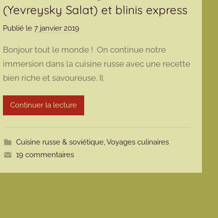
(Yevreysky Salat) et blinis express
Publié le
7 janvier 2019
p
a
Bonjour tout le monde ! On continue notre
r
immersion dans la cuisine russe avec une recette
m
bien riche et savoureuse. Il
a
r
m
Continuer la lecture
o
t
t
Cuisine russe & soviétique
,
Voyages culinaires
e
19 commentaires