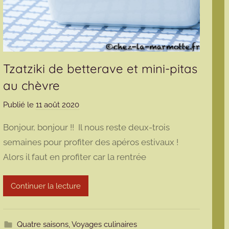
Tzatziki de betterave et mini-pitas
au chèvre
Publié le
11 août 2020
p
a
Bonjour, bonjour !! Il nous reste deux-trois
r
semaines pour profiter des apéros estivaux !
m
Alors il faut en profiter car la rentrée
a
r
m
Continuer la lecture
o
t
t
Quatre saisons
,
Voyages culinaires