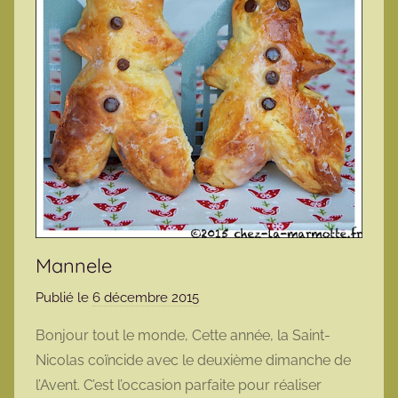
Mannele
Publié le
6 décembre 2015
p
a
Bonjour tout le monde, Cette année, la Saint-
r
Nicolas coïncide avec le deuxième dimanche de
m
l’Avent. C’est l’occasion parfaite pour réaliser
a