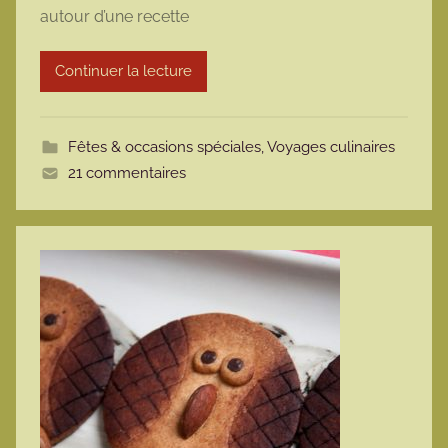
autour d’une recette
a
r
Continuer la lecture
m
o
t
Fêtes & occasions spéciales
,
Voyages culinaires
t
21 commentaires
e