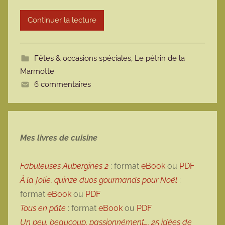
r
Continuer la lecture
m
o
t
Fêtes & occasions spéciales
,
Le pétrin de la
t
Marmotte
e
6 commentaires
Mes livres de cuisine
Fabuleuses Aubergines 2
: format
eBook
ou
PDF
À la folie, quinze duos gourmands pour Noël
:
format
eBook
ou
PDF
Tous en pâte
: format
eBook
ou
PDF
Un peu, beaucoup, passionnément…, 25 idées de