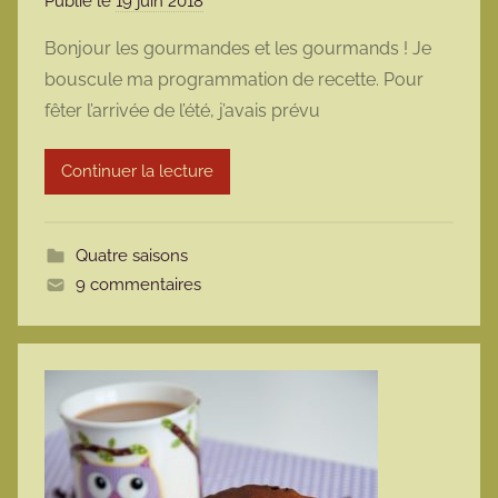
Publié le
19 juin 2018
p
a
Bonjour les gourmandes et les gourmands ! Je
r
bouscule ma programmation de recette. Pour
m
fêter l’arrivée de l’été, j’avais prévu
a
r
Continuer la lecture
m
o
t
Quatre saisons
t
9 commentaires
e