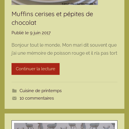
Muffins cerises et pépites de
chocolat
Publié le
9 juin 2017
p
a
Bonjour tout le monde, Mon mari dit souvent que
r
j’ai une mémoire de poisson rouge et il n’a pas tort
m
a
Continuer la lecture
r
m
o
Cuisine de printemps
t
10 commentaires
t
e