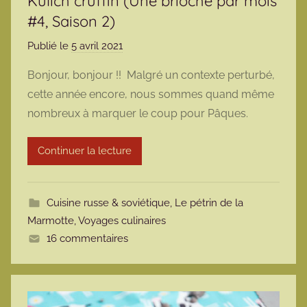
Kulich cruffin (Une brioche par mois
#4, Saison 2)
Publié le
5 avril 2021
p
a
Bonjour, bonjour !! Malgré un contexte perturbé,
r
cette année encore, nous sommes quand même
m
nombreux à marquer le coup pour Pâques.
a
r
Continuer la lecture
m
o
t
Cuisine russe & soviétique
,
Le pétrin de la
t
Marmotte
,
Voyages culinaires
e
16 commentaires