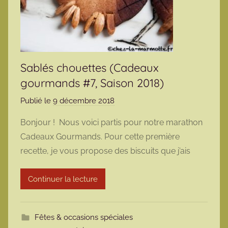
Sablés chouettes (Cadeaux
gourmands #7, Saison 2018)
Publié le
9 décembre 2018
p
a
Bonjour ! Nous voici partis pour notre marathon
r
Cadeaux Gourmands. Pour cette première
m
recette, je vous propose des biscuits que j’ais
a
r
Continuer la lecture
m
o
t
Fêtes & occasions spéciales
t