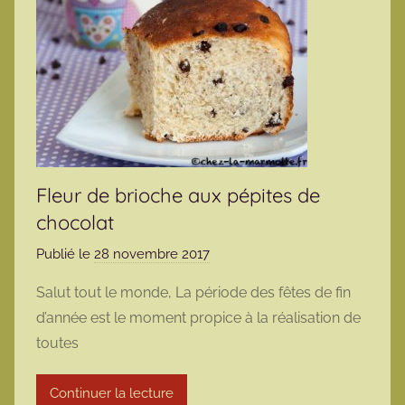
Fleur de brioche aux pépites de
chocolat
Publié le
28 novembre 2017
p
a
Salut tout le monde, La période des fêtes de fin
r
d’année est le moment propice à la réalisation de
m
toutes
a
r
Continuer la lecture
m