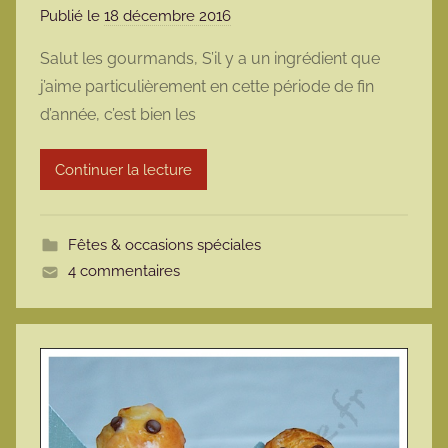
Publié le
18 décembre 2016
p
a
Salut les gourmands, S’il y a un ingrédient que
r
j’aime particulièrement en cette période de fin
m
d’année, c’est bien les
a
r
Continuer la lecture
m
o
t
Fêtes & occasions spéciales
t
4 commentaires
e