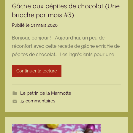
Gâche aux pépites de chocolat (Une
brioche par mois #3)
Publié le
13 mars 2020
p
a
Bonjour, bonjour !! Aujourd’hui, un peu de
r
réconfort avec cette recette de gâche enrichie de
m
pépites de chocolat… Les ingrédients pour une
a
r
Continuer la lecture
m
o
t
Le pétrin de la Marmotte
t
13 commentaires
e