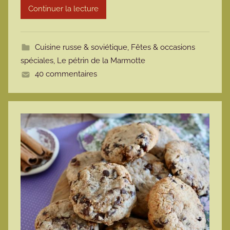
Continuer la lecture
m
o
t
Cuisine russe & soviétique
,
Fêtes & occasions
t
spéciales
,
Le pétrin de la Marmotte
e
40 commentaires