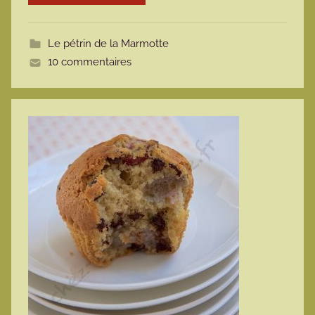
o
t
Le pétrin de la Marmotte
t
10 commentaires
e