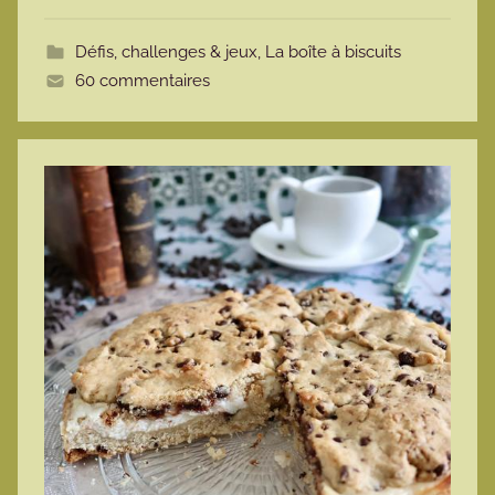
t
Défis, challenges & jeux
,
La boîte à biscuits
e
60 commentaires