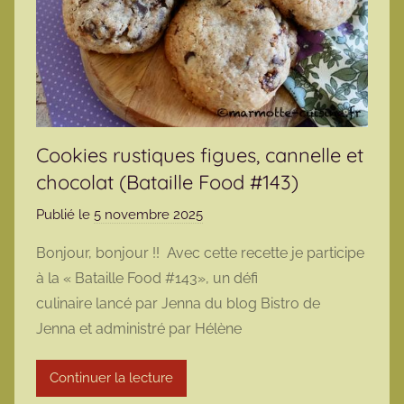
Cookies rustiques figues, cannelle et
chocolat (Bataille Food #143)
Publié le
5 novembre 2025
p
a
Bonjour, bonjour !! Avec cette recette je participe
r
à la « Bataille Food #143», un défi
m
culinaire lancé par Jenna du blog Bistro de
a
Jenna et administré par Hélène
r
m
Continuer la lecture
o
t