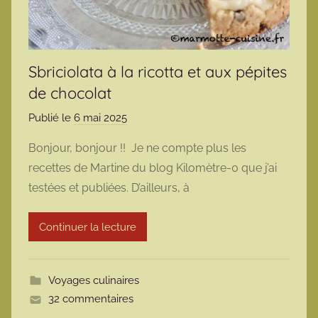
Sbriciolata à la ricotta et aux pépites
de chocolat
Publié le
6 mai 2025
p
a
Bonjour, bonjour !! Je ne compte plus les
r
recettes de Martine du blog Kilomètre-0 que j’ai
m
testées et publiées. D’ailleurs, à
a
r
Continuer la lecture
m
o
t
Voyages culinaires
t
32 commentaires
e