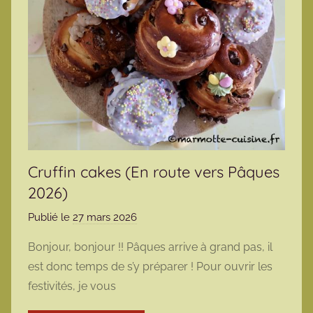
Cruffin cakes (En route vers Pâques
2026)
Publié le
27 mars 2026
p
a
Bonjour, bonjour !! Pâques arrive à grand pas, il
r
est donc temps de s’y préparer ! Pour ouvrir les
m
festivités, je vous
a
r