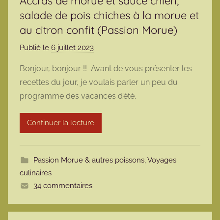
Accras de morue et sauce chien,
salade de pois chiches à la morue et
au citron confit (Passion Morue)
Publié le
6 juillet 2023
p
a
Bonjour, bonjour !! Avant de vous présenter les
r
recettes du jour, je voulais parler un peu du
m
programme des vacances d’été.
a
r
Continuer la lecture
m
o
t
Passion Morue & autres poissons
,
Voyages
t
culinaires
e
34 commentaires