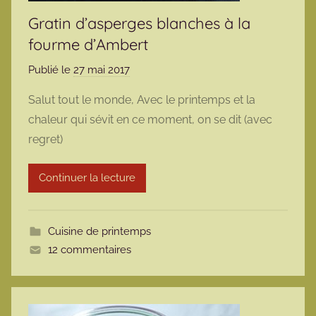
Gratin d’asperges blanches à la
fourme d’Ambert
Publié le
27 mai 2017
p
a
Salut tout le monde, Avec le printemps et la
r
chaleur qui sévit en ce moment, on se dit (avec
m
regret)
a
r
Continuer la lecture
m
o
t
Cuisine de printemps
t
12 commentaires
e