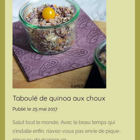
Taboulé de quinoa aux choux
Publié le
25 mai 2017
p
a
Salut tout le monde, Avec le beau temps qui
r
s’installe enfin, n’avez-vous pas envie de pique-
m
nique ou de manger en