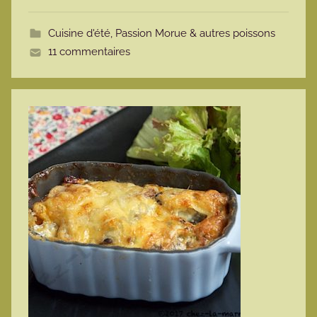
o
t
Cuisine d'été
,
Passion Morue & autres poissons
t
11 commentaires
e