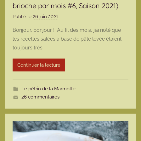
brioche par mois #6, Saison 2021)
Publié le
26 juin 2021
p
a
Bonjour, bonjour ! Au fil des mois, j’ai noté que
r
les recettes salées à base de pâte levée étaient
m
toujours très
a
r
Continuer la lecture
m
o
t
Le pétrin de la Marmotte
t
26 commentaires
e