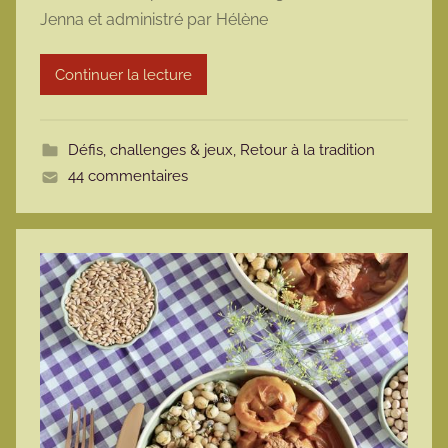
Jenna et administré par Hélène
r
m
Continuer la lecture
o
t
t
Défis, challenges & jeux
,
Retour à la tradition
e
44 commentaires