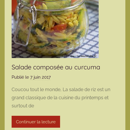
Salade composée au curcuma
Publié le
7 juin 2017
p
a
Coucou tout le monde, La salade de riz est un
r
grand classique de la cuisine du printemps et
m
surtout de
a
r
Continuer la lecture
m