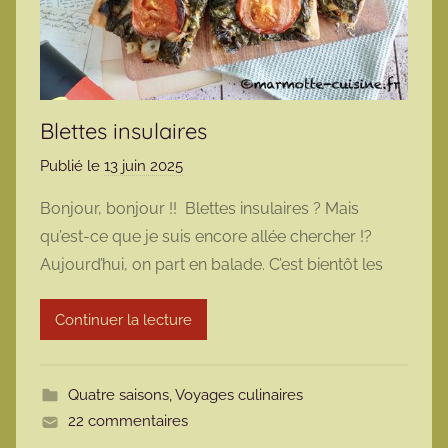
Blettes insulaires
Publié le
13 juin 2025
p
a
Bonjour, bonjour !! Blettes insulaires ? Mais
r
qu’est-ce que je suis encore allée chercher !?
m
Aujourd’hui, on part en balade. C’est bientôt les
a
r
Continuer la lecture
m
o
t
Quatre saisons
,
Voyages culinaires
t
22 commentaires
e