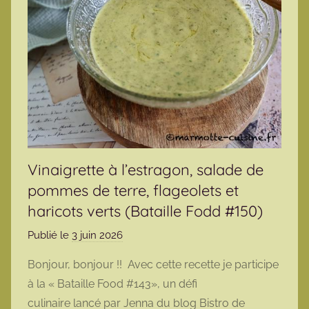
Vinaigrette à l’estragon, salade de
pommes de terre, flageolets et
haricots verts (Bataille Fodd #150)
Publié le
3 juin 2026
p
a
Bonjour, bonjour !! Avec cette recette je participe
r
à la « Bataille Food #143», un défi
m
culinaire lancé par Jenna du blog Bistro de
a