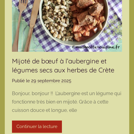
Mijoté de bœuf à l’aubergine et
légumes secs aux herbes de Crète
Publié le
29 septembre 2025
p
a
Bonjour, bonjour !! L’aubergine est un légume qui
r
fonctionne très bien en mijoté. Grâce à cette
m
cuisson douce et longue, elle
a
r
Continuer la lecture
m