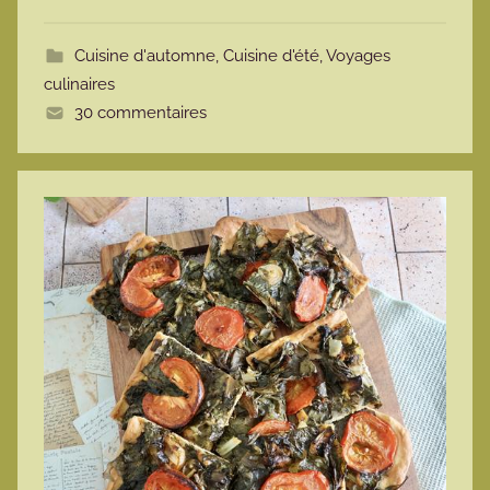
o
t
Cuisine d'automne
,
Cuisine d'été
,
Voyages
t
culinaires
e
30 commentaires