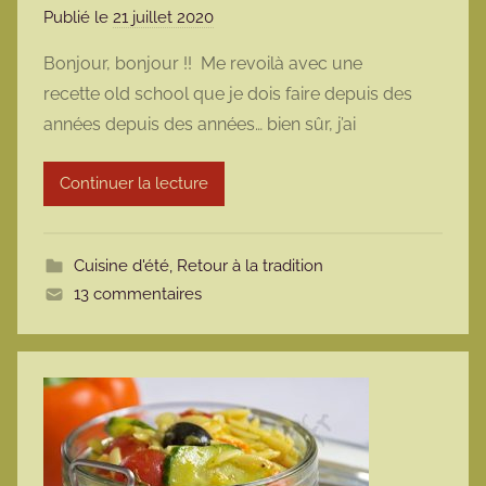
Publié le
21 juillet 2020
p
a
Bonjour, bonjour !! Me revoilà avec une
r
recette old school que je dois faire depuis des
m
années depuis des années… bien sûr, j’ai
a
r
Continuer la lecture
m
o
t
Cuisine d'été
,
Retour à la tradition
t
13 commentaires
e