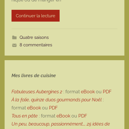
a
r
Continuer la lecture
m
o
t
Quatre saisons
t
8 commentaires
e
Mes livres de cuisine
Fabuleuses Aubergines 2
: format
eBook
ou
PDF
À la folie, quinze duos gourmands pour Noël
:
format
eBook
ou
PDF
Tous en pâte
: format
eBook
ou
PDF
Un peu, beaucoup, passionnément…, 25 idées de