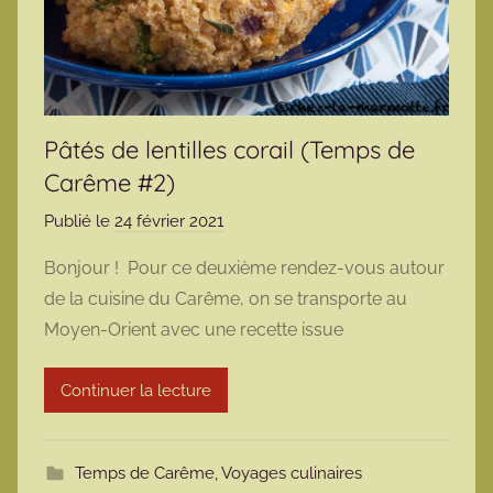
Pâtés de lentilles corail (Temps de
Carême #2)
Publié le
24 février 2021
p
a
Bonjour ! Pour ce deuxième rendez-vous autour
r
de la cuisine du Carême, on se transporte au
m
Moyen-Orient avec une recette issue
a
r
Continuer la lecture
m
o
t
Temps de Carême
,
Voyages culinaires
t