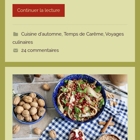
r
Continuer la lecture
m
o
t
Cuisine d'automne
,
Temps de Carême
,
Voyages
t
culinaires
e
24 commentaires