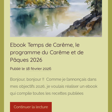
Ebook Temps de Carême, le
programme du Carême et de
Pâques 2026
Publié le
18 février 2026
p
a
Bonjour, bonjour !! Comme je l’annonçais dans
r
mes objectifs 2026, je voulais réaliser un ebook
m
qui compile toutes les recettes publiées
a
r
Continuer la lecture
m