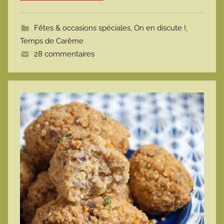
o
t
Fêtes & occasions spéciales
,
On en discute !
,
t
Temps de Carême
e
28 commentaires