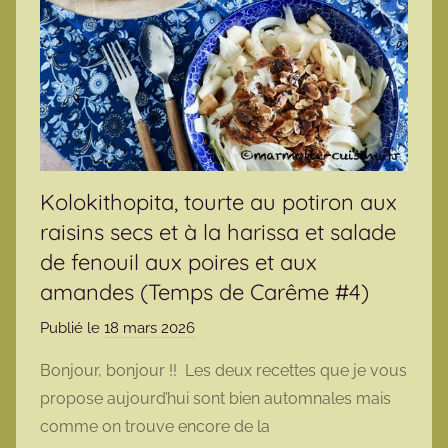
Kolokithopita, tourte au potiron aux
raisins secs et à la harissa et salade
de fenouil aux poires et aux
amandes (Temps de Carême #4)
Publié le
18 mars 2026
p
a
Bonjour, bonjour !! Les deux recettes que je vous
r
propose aujourd’hui sont bien automnales mais
m
comme on trouve encore de la
a