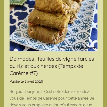
Dolmades : feuilles de vigne farcies
au riz et aux herbes (Temps de
Carême #7)
Publié le
1 avril 2026
p
a
Bonjour, bonjour !! C’est notre dernier rendez-
r
vous de Temps de Carême pour cette année. Je
m
devais vous proposer aujourd’hui encore deux
a