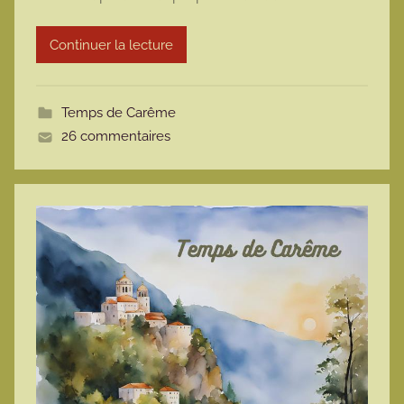
a
r
Continuer la lecture
m
o
t
Temps de Carême
t
26 commentaires
e