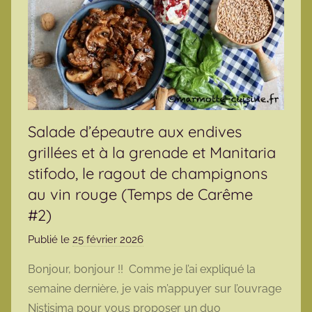
Salade d’épeautre aux endives
grillées et à la grenade et Manitaria
stifodo, le ragout de champignons
au vin rouge (Temps de Carême
#2)
Publié le
25 février 2026
p
a
Bonjour, bonjour !! Comme je l’ai expliqué la
r
semaine dernière, je vais m’appuyer sur l’ouvrage
m
Nistisima pour vous proposer un duo