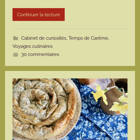
r
Continuer la lecture
m
o
t
Cabinet de curiosités
,
Temps de Carême
,
t
Voyages culinaires
e
30 commentaires