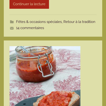
Continuer la lecture
m
o
t
Fêtes & occasions spéciales
,
Retour à la tradition
t
14 commentaires
e