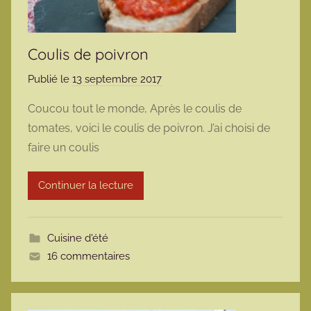
Coulis de poivron
Publié le
13 septembre 2017
p
a
Coucou tout le monde, Après le coulis de
r
tomates, voici le coulis de poivron. J’ai choisi de
m
faire un coulis
a
r
Continuer la lecture
m
o
t
Cuisine d'été
t
16 commentaires
e