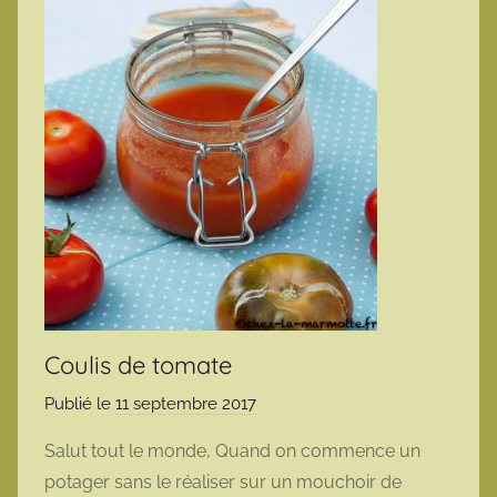
Coulis de tomate
Publié le
11 septembre 2017
p
a
Salut tout le monde, Quand on commence un
r
potager sans le réaliser sur un mouchoir de
m