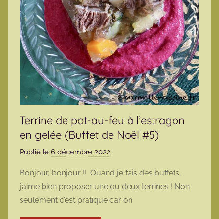
Terrine de pot-au-feu à l’estragon
en gelée (Buffet de Noël #5)
Publié le
6 décembre 2022
p
a
Bonjour, bonjour !! Quand je fais des buffets,
r
j’aime bien proposer une ou deux terrines ! Non
m
seulement c’est pratique car on
a
r