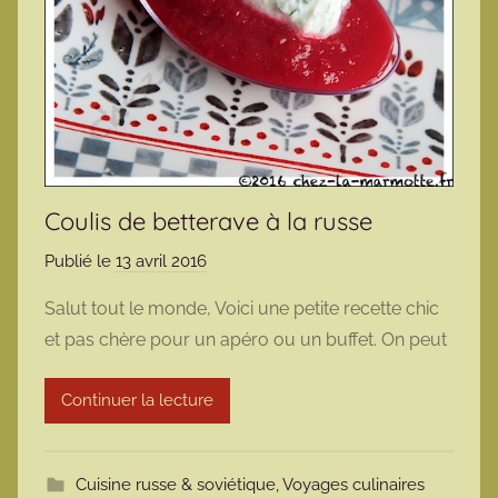
Coulis de betterave à la russe
Publié le
13 avril 2016
p
a
Salut tout le monde, Voici une petite recette chic
r
et pas chère pour un apéro ou un buffet. On peut
m
a
Continuer la lecture
r
m
o
Cuisine russe & soviétique
,
Voyages culinaires
t