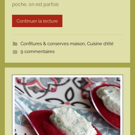
poche, on est parfois
a
r
Continuer la lecture
m
o
t
Confitures & conserves maison
,
Cuisine d'été
t
9 commentaires
e