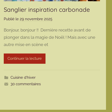
Sanglier inspiration carbonade
Publié le
29 novembre 2025
p
a
Bonjour, bonjour !! Dernière recette avant de
r
plonger dans la magie de Noël ! Mais avec une
m
autre mise en scène et
a
r
m
Continuer la lecture
o
t
t
Cuisine d'hiver
e
30 commentaires