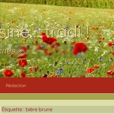
ine… tradi !
nnes »
Rédaction
Étiquette :
bière brune