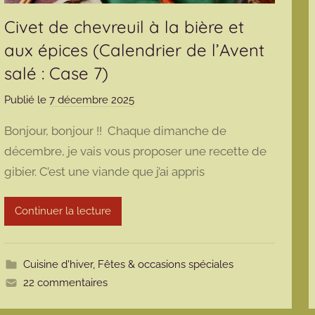
Civet de chevreuil à la bière et
aux épices (Calendrier de l’Avent
salé : Case 7)
Publié le
7 décembre 2025
p
a
Bonjour, bonjour !! Chaque dimanche de
r
décembre, je vais vous proposer une recette de
m
gibier. C’est une viande que j’ai appris
a
r
m
Continuer la lecture
o
t
t
Cuisine d'hiver
,
Fêtes & occasions spéciales
e
22 commentaires