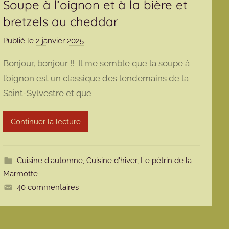
Soupe à l’oignon et à la bière et
bretzels au cheddar
Publié le
2 janvier 2025
p
a
Bonjour, bonjour !! Il me semble que la soupe à
r
l’oignon est un classique des lendemains de la
m
Saint-Sylvestre et que
a
r
m
Continuer la lecture
o
t
t
Cuisine d'automne
,
Cuisine d'hiver
,
Le pétrin de la
e
Marmotte
40 commentaires