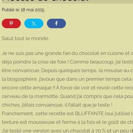
Publié le
18 mai 2015
p
a
r
m
Salut tout le monde,
a
r
Je ne suis pas une grande fan du chocolat en cuisine et
m
déjà poindre la crise de foie ! Comme beaucoup, j’ai tes
o
être convaincue. Depuis quelques temps, la mousse au cho
t
la blogosphère, j’avoue que dans un premier temps cela m
t
e
encore cette arnaque !! À force de voir et revoir cette rece
cerveau de la marmotte. Quand j’ai compris que cela pourr
chiches, j’étais convaincue, il fallait que je teste !
Franchement, cette recette est BLUFFANTE (oui j’utilise l
texture est mousseuse et ferme à la fois et le goût de cho
J’ai testé une version avec un chocolat à 70 % et un peu 