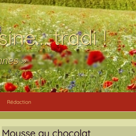
ine… tradi !
nnes »
Rédaction
Mousse au chocolat