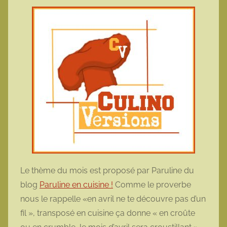
t
t
e
Le thème du mois est proposé par Paruline du
blog
Paruline en cuisine !
Comme le proverbe
nous le rappelle «en avril ne te découvre pas d’un
fil », transposé en cuisine ça donne « en croûte