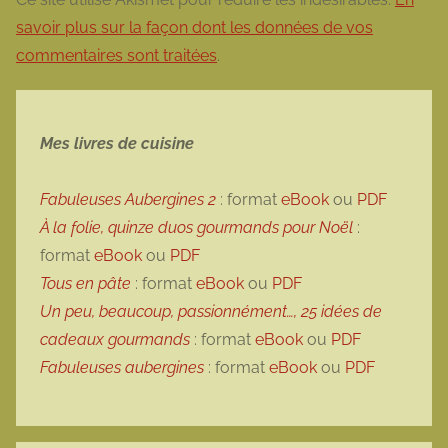
savoir plus sur la façon dont les données de vos
commentaires sont traitées
.
Mes livres de cuisine
Fabuleuses Aubergines 2
: format
eBook
ou
PDF
À la folie, quinze duos gourmands pour Noël
:
format
eBook
ou
PDF
Tous en pâte
: format
eBook
ou
PDF
Un peu, beaucoup, passionnément…, 25 idées de
cadeaux gourmands
: format
eBook
ou
PDF
Fabuleuses aubergines
: format
eBook
ou
PDF