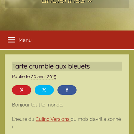
Menu
Tarte crumble aux bleuets
Publié le
20 avril 2015
p
a
r
m
Bonjour tout le monde,
a
r
L’heure du
Culino Versions
du mois d’avril a sonné
m
!
o