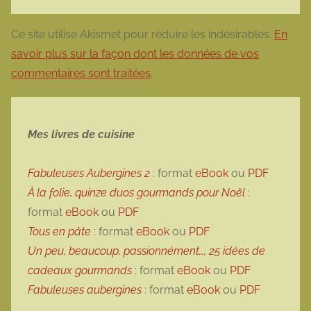
Ce site utilise Akismet pour réduire les indésirables.
En
savoir plus sur la façon dont les données de vos
commentaires sont traitées
.
Mes livres de cuisine
Fabuleuses Aubergines 2
: format
eBook
ou
PDF
À la folie, quinze duos gourmands pour Noël
:
format
eBook
ou
PDF
Tous en pâte
: format
eBook
ou
PDF
Un peu, beaucoup, passionnément…, 25 idées de
cadeaux gourmands
: format
eBook
ou
PDF
Fabuleuses aubergines
: format
eBook
ou
PDF