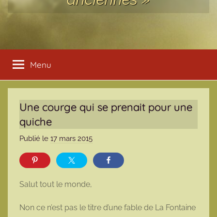
Menu
Une courge qui se prenait pour une
quiche
Publié le
17 mars 2015
p
a
r
m
Salut tout le monde,
a
r
Non ce n’est pas le titre d’une fable de La Fontaine
m