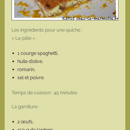
Les ingrédients pour une quiche :
« La pâte » :
1 courge spaghetti,
huile d’olive,
romarin,
sel et poivre.
Temps de cuisson : 45 minutes
La garniture :
2 œufs,
150 g de lardons,