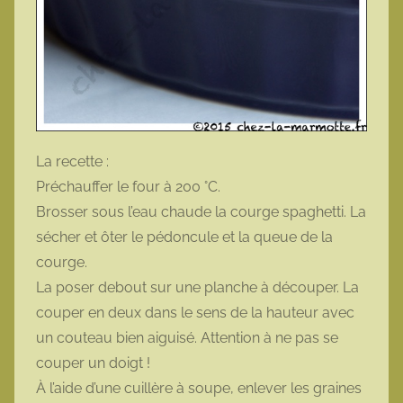
La recette :
Préchauffer le four à 200 °C.
Brosser sous l’eau chaude la courge spaghetti. La
sécher et ôter le pédoncule et la queue de la
courge.
La poser debout sur une planche à découper. La
couper en deux dans le sens de la hauteur avec
un couteau bien aiguisé. Attention à ne pas se
couper un doigt !
À l’aide d’une cuillère à soupe, enlever les graines