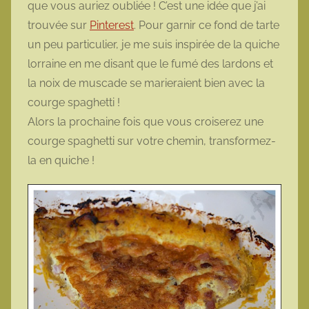
que vous auriez oubliée ! C’est une idée que j’ai
o
trouvée sur
Pinterest
. Pour garnir ce fond de tarte
t
un peu particulier, je me suis inspirée de la quiche
t
lorraine en me disant que le fumé des lardons et
e
la noix de muscade se marieraient bien avec la
courge spaghetti !
Alors la prochaine fois que vous croiserez une
courge spaghetti sur votre chemin, transformez-
la en quiche !