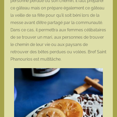
personne perdue ou son chemin, il faut préparer
ce gâteau mais on prépare également ce gâteau
la veille de sa fête pour qu’il soit béni lors de la
messe avant d’être partagé par la communauté.
Dans ce cas, il permettra aux femmes célibataires
de se trouver un mari, aux personnes de trouver
le chemin de leur vie ou aux paysans de
retrouver des bêtes perdues ou volées. Bref Saint
Phanourios est multitâche.