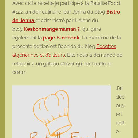
Avec cette recette je participe à la Bataille Food
m
#122, un défi culinaire par Jenna du blog
Bistro
o
de Jenna
et administré par
Hélène du
t
blog
Keskonmangemaman ?
, qui gère
t
également la
page Facebook
. La marraine de la
e
présente édition est Rachida du blog
Recettes
algériennes et d’ailleurs
. Elle nous a demandé de
réflechir à un gâteau d’hiver qui réchauffe le
cœur.
J’ai
déc
ouv
ert
cett
e