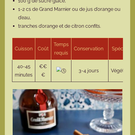
100 g de sucre glace,
1-2 cs de Grand Marnier ou de jus d’orange ou
d’eau,
tranches d’orange et de citron confits.
Temps
Cuisson
Coût
Conservation
Spécificité
requis
40-45
€€
3-4 jours
Végétalie
minutes
€