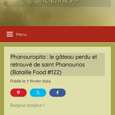
Menu
Phanouropita : le gâteau perdu et
retrouvé de saint Phanourios
(Bataille Food #122)
Publié le
7 février 2024
p
a
r
m
Bonjour, bonjour !
a
r