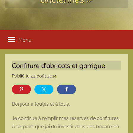
Menu
Confiture d’abricots et garrigue
Publié le
22 août 2014
p
a
r
m
Bonjour à toutes et à tous,
a
r
Je continue à remplir mes réserves de confitures.
m
À tel point que j’ai du investir dans des bocaux en
o