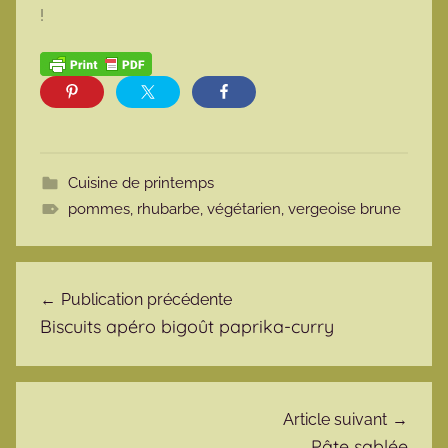
!
Cuisine de printemps
pommes
,
rhubarbe
,
végétarien
,
vergeoise brune
Navigation de l’article
Publication précédente
Biscuits apéro bigoût paprika-curry
Article suivant
Pâte sablée