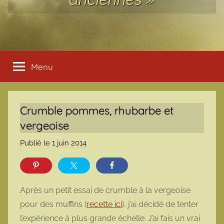
Menu
Crumble pommes, rhubarbe et
vergeoise
Publié le
1 juin 2014
p
a
r
m
Après un petit essai de crumble à la vergeoise
a
pour des muffins (
recette ici
), j’ai décidé de tenter
r
l’expérience à plus grande échelle. J’ai fais un vrai
m