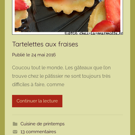
Tartelettes aux fraises
Publié le
24 mai 2016
p
a
Coucou tout le monde, Les gâteaux que l’on
r
trouve chez le pâtissier ne sont toujours très
m
difficiles à faire, comme
a
r
Continuer la lecture
m
o
t
Cuisine de printemps
t
13 commentaires
e