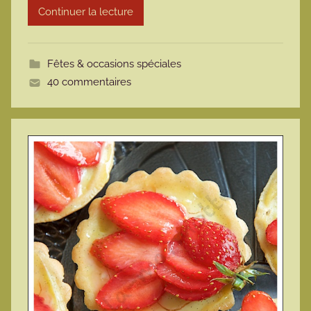
Continuer la lecture
m
o
t
Fêtes & occasions spéciales
t
40 commentaires
e