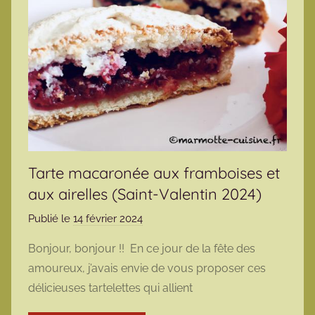
Tarte macaronée aux framboises et
aux airelles (Saint-Valentin 2024)
Publié le
14 février 2024
p
a
Bonjour, bonjour !! En ce jour de la fête des
r
amoureux, j’avais envie de vous proposer ces
m
délicieuses tartelettes qui allient
a
r