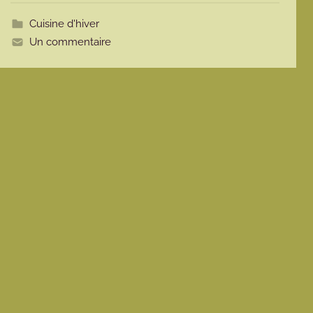
t
t
Cuisine d'hiver
e
Un commentaire