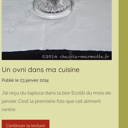
Un ovni dans ma cuisine
Publié le
23 janvier 2014
p
a
J’ai reçu du tapioca dans la box Ecolili du mois de
r
janvier. C’est la première fois que cet aliment
m
rentre
a
r
m
Continuer la lecture