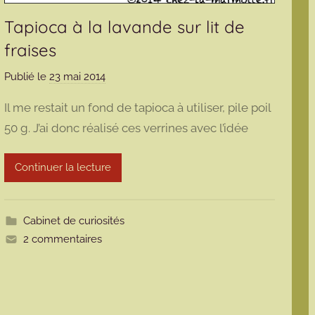
Tapioca à la lavande sur lit de
fraises
Publié le
23 mai 2014
p
a
Il me restait un fond de tapioca à utiliser, pile poil
r
50 g. J’ai donc réalisé ces verrines avec l’idée
m
a
Continuer la lecture
r
m
o
Cabinet de curiosités
t
2 commentaires
t
e