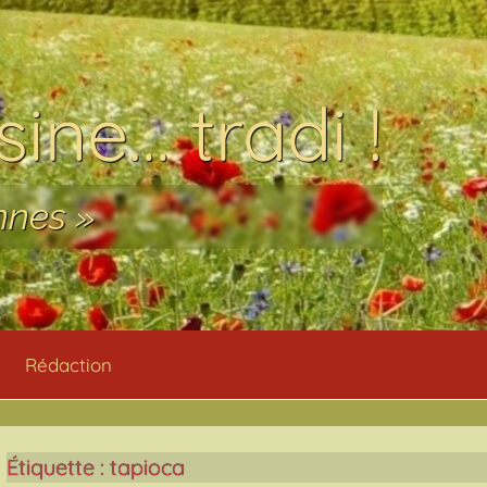
ine… tradi !
nnes »
Rédaction
Étiquette :
tapioca