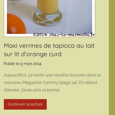
Maxi verrines de tapioca au lait
sur lit d’orange curd
Publié le
9 mars 2014
p
a
Aujourd’hui, j’ai testé une recette trouvée dans le
r
nouveau Magazine Yummy (page 14). En début
m
d’année, j’avais pris la bonne
a
r
m
Continuer la lecture
o