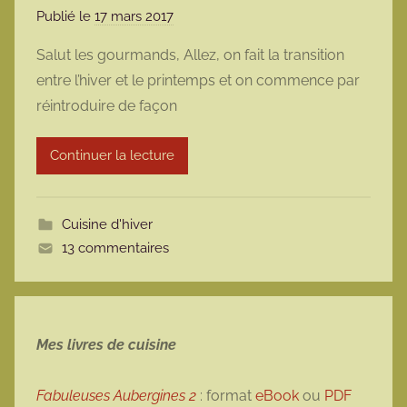
Publié le
17 mars 2017
p
a
Salut les gourmands, Allez, on fait la transition
r
entre l’hiver et le printemps et on commence par
m
réintroduire de façon
a
r
Continuer la lecture
m
o
t
Cuisine d'hiver
t
13 commentaires
e
Mes livres de cuisine
Fabuleuses Aubergines 2
: format
eBook
ou
PDF