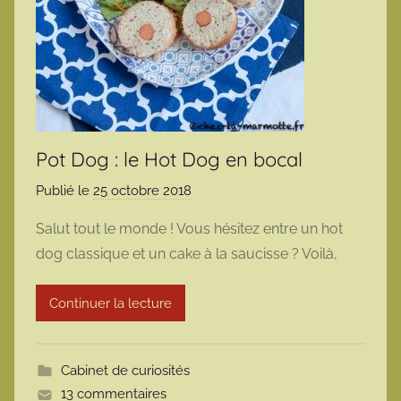
Pot Dog : le Hot Dog en bocal
Publié le
25 octobre 2018
p
a
Salut tout le monde ! Vous hésitez entre un hot
r
dog classique et un cake à la saucisse ? Voilà,
m
a
Continuer la lecture
r
m
o
Cabinet de curiosités
t
13 commentaires
t