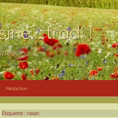
ine… tradi !
nnes »
Rédaction
Étiquette :
raisin