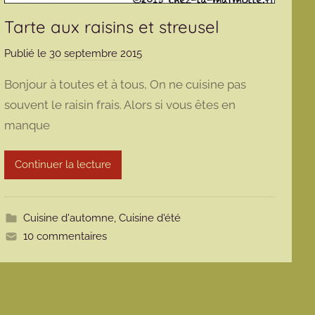
Tarte aux raisins et streusel
Publié le
30 septembre 2015
p
a
Bonjour à toutes et à tous, On ne cuisine pas
r
souvent le raisin frais. Alors si vous êtes en
m
manque
a
r
m
Continuer la lecture
o
t
t
Cuisine d'automne
,
Cuisine d'été
e
10 commentaires