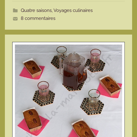
o
Quatre saisons
,
Voyages culinaires
t
8 commentaires
t
e