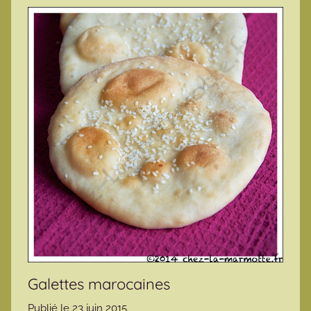
Galettes marocaines
Publié le
23 juin 2015
p