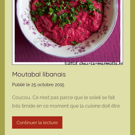
Moutabal libanais
Publié le
25 octobre 2015
p
a
Coucou, Ce n’est pas parce que le soleil se fait
r
très timide en ce moment que la cuisine doit être
m
a
Continuer la lecture
r
m