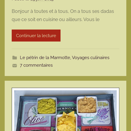
a
Bonjour à toutes et à tous, On a tous ses dadas
r
que ce soit en cuisine ou ailleurs. Vous le
m
a
Continuer la lecture
r
m
o
Le pétrin de la Marmotte
,
Voyages culinaires
t
7 commentaires
t
e