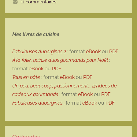
11 commentaires
e
Mes livres de cuisine
Fabuleuses Aubergines 2
: format
eBook
ou
PDF
À la folie, quinze duos gourmands pour Noël
:
format
eBook
ou
PDF
Tous en pâte
: format
eBook
ou
PDF
Un peu, beaucoup, passionnément…, 25 idées de
cadeaux gourmands
: format
eBook
ou
PDF
Fabuleuses aubergines
: format
eBook
ou
PDF
Catégories