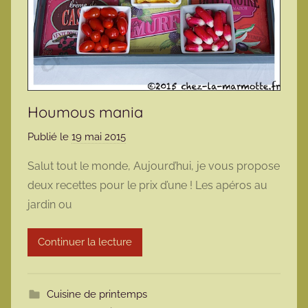
Houmous mania
Publié le
19 mai 2015
p
a
Salut tout le monde, Aujourd’hui, je vous propose
r
deux recettes pour le prix d’une ! Les apéros au
m
jardin ou
a
r
Continuer la lecture
m
o
t
Cuisine de printemps
t