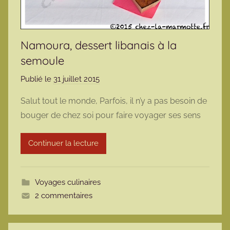
Namoura, dessert libanais à la
semoule
Publié le
31 juillet 2015
p
a
Salut tout le monde, Parfois, il n’y a pas besoin de
r
bouger de chez soi pour faire voyager ses sens
m
a
Continuer la lecture
r
m
o
Voyages culinaires
t
2 commentaires
t
e