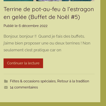
Terrine de pot-au-feu à l’estragon
en gelée (Buffet de Noël #5)
Publié le
6 décembre 2022
p
a
Bonjour, bonjour !! Quand je fais des buffets,
r
j’aime bien proposer une ou deux terrines ! Non
m
seulement c’est pratique car on
a
r
m
Continuer la lecture
o
t
t
Fêtes & occasions spéciales
,
Retour à la tradition
e
14 commentaires