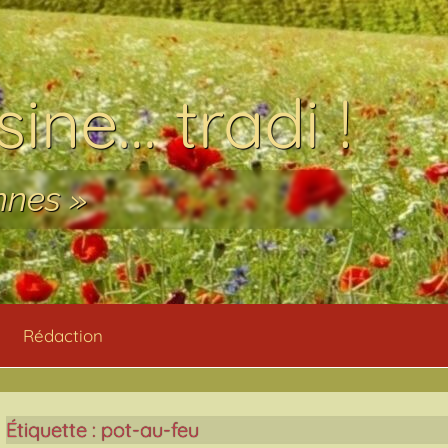
ine… tradi !
nnes »
Rédaction
Étiquette :
pot-au-feu