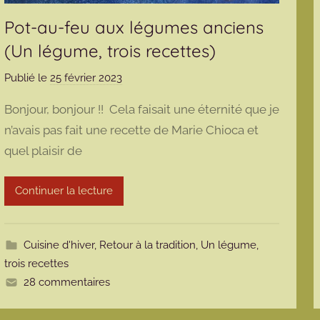
Pot-au-feu aux légumes anciens
(Un légume, trois recettes)
Publié le
25 février 2023
p
a
Bonjour, bonjour !! Cela faisait une éternité que je
r
n’avais pas fait une recette de Marie Chioca et
m
quel plaisir de
a
r
m
Continuer la lecture
o
t
t
Cuisine d'hiver
,
Retour à la tradition
,
Un légume,
e
trois recettes
28 commentaires