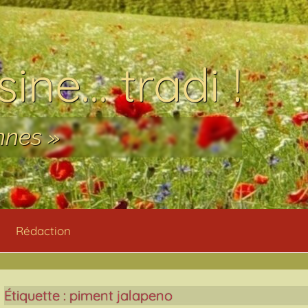
ine… tradi !
nnes »
Rédaction
Étiquette :
piment jalapeno