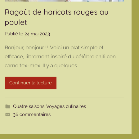
Ragoût de haricots rouges au
poulet
Publié le
24 mai 2023
p
a
Bonjour, bonjour !! Voici un plat simple et
r
efficace, librement inspiré du célèbre chili con
m
carne tex-mex. Il y a quelques
a
r
m
Continuer la lecture
o
t
t
Quatre saisons
,
Voyages culinaires
e
36 commentaires