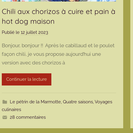
Chili aux chorizos à cuire et pain à
hot dog maison
Publié le
12 juillet 2023
p
a
Bonjour, bonjour !! Après le cabillaud et le poulet
r
façon chili, je vous propose aujourd’hui une
m
version avec des chorizos à
a
r
m
Continuer la lecture
o
t
t
Le pétrin de la Marmotte
,
Quatre saisons
,
Voyages
e
culinaires
28 commentaires