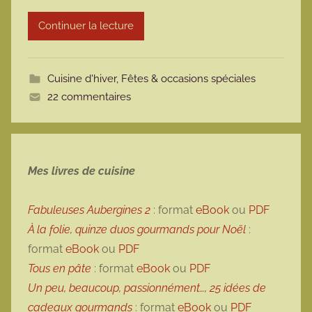
r
Continuer la lecture
m
o
t
Cuisine d'hiver
,
Fêtes & occasions spéciales
t
22 commentaires
e
Mes livres de cuisine
Fabuleuses Aubergines 2
: format
eBook
ou
PDF
À la folie, quinze duos gourmands pour Noël
:
format
eBook
ou
PDF
Tous en pâte
: format
eBook
ou
PDF
Un peu, beaucoup, passionnément…, 25 idées de
cadeaux gourmands
: format
eBook
ou
PDF