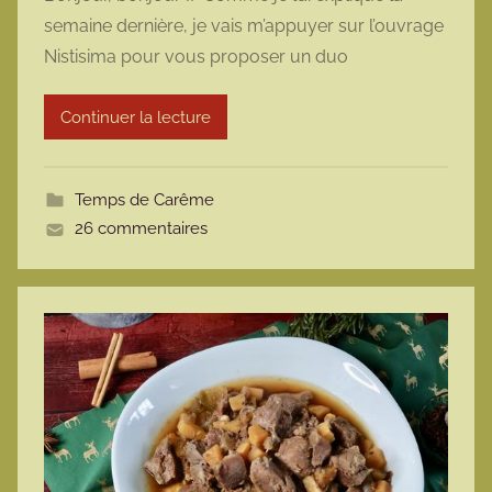
r
semaine dernière, je vais m’appuyer sur l’ouvrage
m
Nistisima pour vous proposer un duo
a
r
Continuer la lecture
m
o
t
Temps de Carême
t
26 commentaires
e