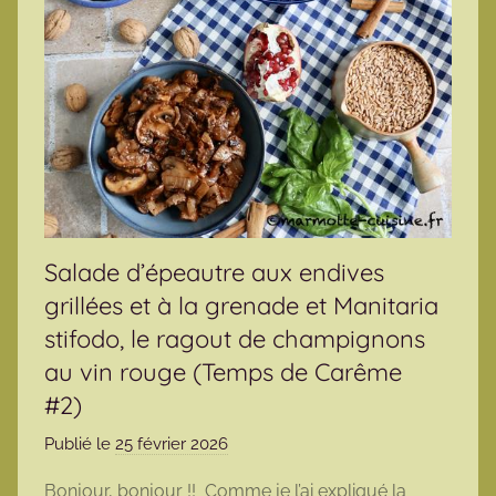
Salade d’épeautre aux endives
grillées et à la grenade et Manitaria
stifodo, le ragout de champignons
au vin rouge (Temps de Carême
#2)
Publié le
25 février 2026
p
a
Bonjour, bonjour !! Comme je l’ai expliqué la