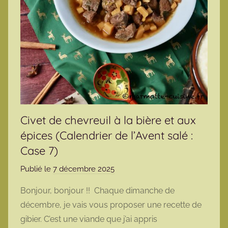
Civet de chevreuil à la bière et aux
épices (Calendrier de l’Avent salé :
Case 7)
Publié le
7 décembre 2025
p
a
Bonjour, bonjour !! Chaque dimanche de
r
décembre, je vais vous proposer une recette de
m
gibier. C’est une viande que j’ai appris
a