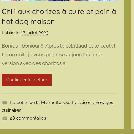
Chili aux chorizos à cuire et pain à
hot dog maison
Publié le
12 juillet 2023
p
a
Bonjour, bonjour !! Après le cabillaud et le poulet
r
façon chili, je vous propose aujourd’hui une
m
version avec des chorizos à
a
r
m
Continuer la lecture
o
t
t
Le pétrin de la Marmotte
,
Quatre saisons
,
Voyages
e
culinaires
28 commentaires