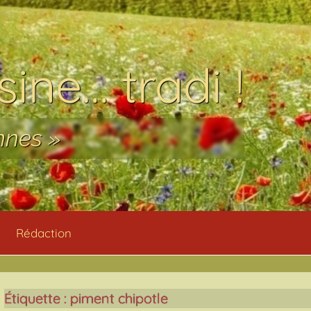
ine… tradi !
nnes »
Rédaction
Étiquette :
piment chipotle