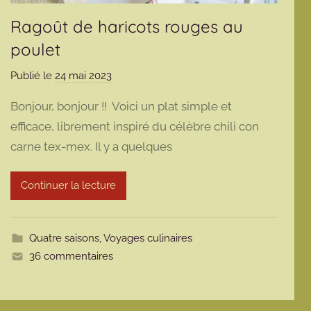
Ragoût de haricots rouges au
poulet
Publié le
24 mai 2023
p
a
Bonjour, bonjour !! Voici un plat simple et
r
efficace, librement inspiré du célèbre chili con
m
carne tex-mex. Il y a quelques
a
r
m
Continuer la lecture
o
t
t
Quatre saisons
,
Voyages culinaires
e
36 commentaires