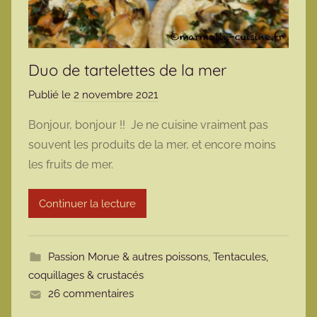
Duo de tartelettes de la mer
Publié le
2 novembre 2021
p
a
Bonjour, bonjour !! Je ne cuisine vraiment pas
r
souvent les produits de la mer, et encore moins
m
les fruits de mer.
a
r
Continuer la lecture
m
o
t
Passion Morue & autres poissons
,
Tentacules,
t
coquillages & crustacés
e
26 commentaires