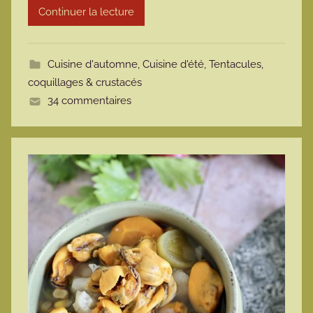
Continuer la lecture
m
o
t
Cuisine d'automne
,
Cuisine d'été
,
Tentacules,
t
coquillages & crustacés
e
34 commentaires