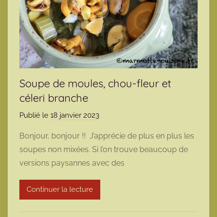
Soupe de moules, chou-fleur et
céleri branche
Publié le
18 janvier 2023
p
a
Bonjour, bonjour !! J’apprécie de plus en plus les
r
soupes non mixées. Si l’on trouve beaucoup de
m
versions paysannes avec des
a
r
Continuer la lecture
m
o
t