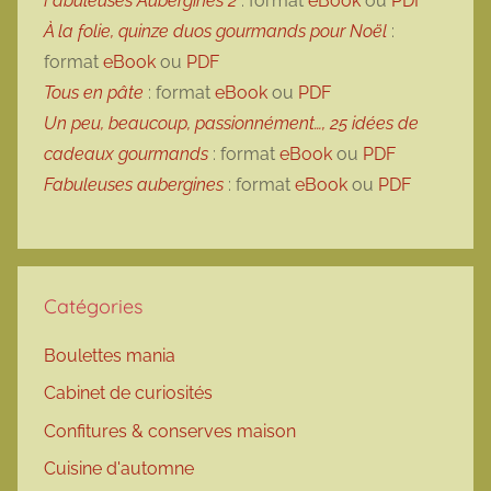
Fabuleuses Aubergines 2
: format
eBook
ou
PDF
À la folie, quinze duos gourmands pour Noël
:
format
eBook
ou
PDF
Tous en pâte
: format
eBook
ou
PDF
Un peu, beaucoup, passionnément…, 25 idées de
cadeaux gourmands
: format
eBook
ou
PDF
Fabuleuses aubergines
: format
eBook
ou
PDF
Catégories
Boulettes mania
Cabinet de curiosités
Confitures & conserves maison
Cuisine d'automne