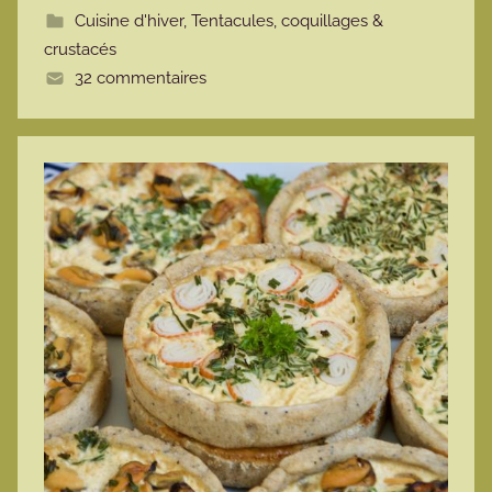
Cuisine d'hiver
,
Tentacules, coquillages &
t
crustacés
e
32 commentaires