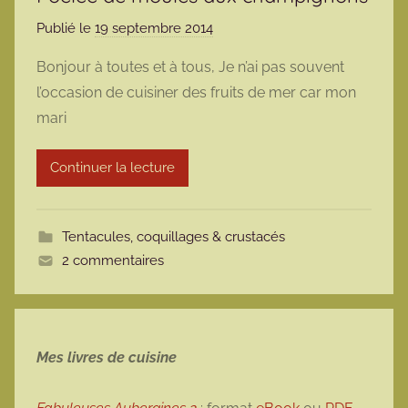
Publié le
19 septembre 2014
p
a
Bonjour à toutes et à tous, Je n’ai pas souvent
r
l’occasion de cuisiner des fruits de mer car mon
m
mari
a
r
Continuer la lecture
m
o
t
Tentacules, coquillages & crustacés
t
2 commentaires
e
Mes livres de cuisine