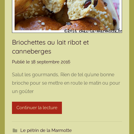
Briochettes au lait ribot et
canneberges
Publié le
18 septembre 2016
p
a
Salut les gourmands, Rien de tel qu’une bonne
r
brioche pour se mettre en route le matin ou pour
m
un goûter
a
r
Continuer la lecture
m
o
t
Le pétrin de la Marmotte
t