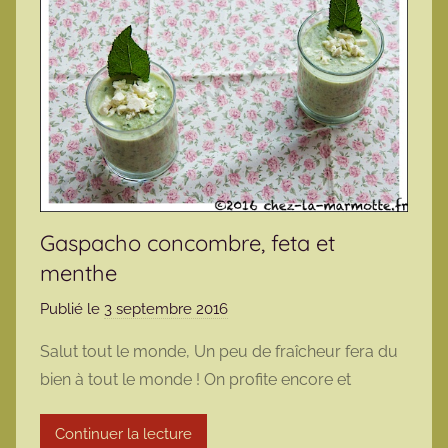
Gaspacho concombre, feta et
menthe
Publié le
3 septembre 2016
p
a
Salut tout le monde, Un peu de fraîcheur fera du
r
bien à tout le monde ! On profite encore et
m
a
Continuer la lecture
r