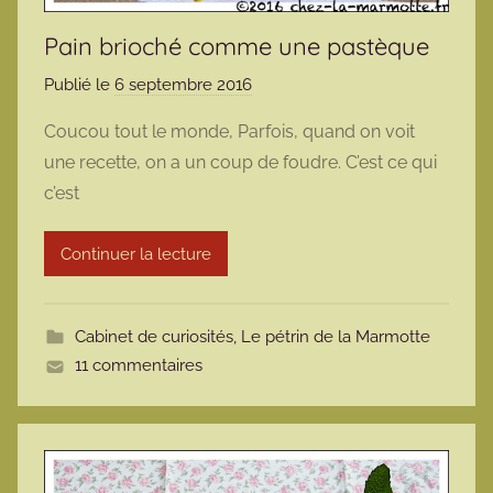
Pain brioché comme une pastèque
Publié le
6 septembre 2016
p
a
Coucou tout le monde, Parfois, quand on voit
r
une recette, on a un coup de foudre. C’est ce qui
m
c’est
a
r
Continuer la lecture
m
o
t
Cabinet de curiosités
,
Le pétrin de la Marmotte
t
11 commentaires
e