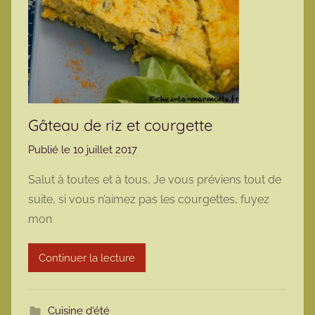
Gâteau de riz et courgette
Publié le
10 juillet 2017
p
a
Salut à toutes et à tous, Je vous préviens tout de
r
suite, si vous n’aimez pas les courgettes, fuyez
m
mon
a
r
Continuer la lecture
m
o
t
Cuisine d'été
t