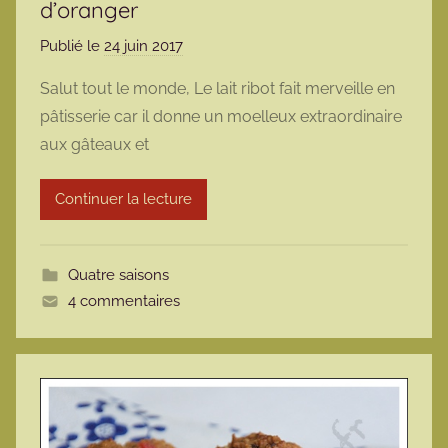
d’oranger
Publié le
24 juin 2017
p
a
Salut tout le monde, Le lait ribot fait merveille en
r
pâtisserie car il donne un moelleux extraordinaire
m
aux gâteaux et
a
r
Continuer la lecture
m
o
t
Quatre saisons
t
4 commentaires
e