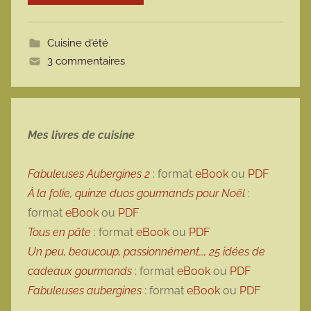
m
o
Cuisine d'été
t
3 commentaires
t
e
Mes livres de cuisine
Fabuleuses Aubergines 2
: format
eBook
ou
PDF
À la folie, quinze duos gourmands pour Noël
:
format
eBook
ou
PDF
Tous en pâte
: format
eBook
ou
PDF
Un peu, beaucoup, passionnément…, 25 idées de
cadeaux gourmands
: format
eBook
ou
PDF
Fabuleuses aubergines
: format
eBook
ou
PDF