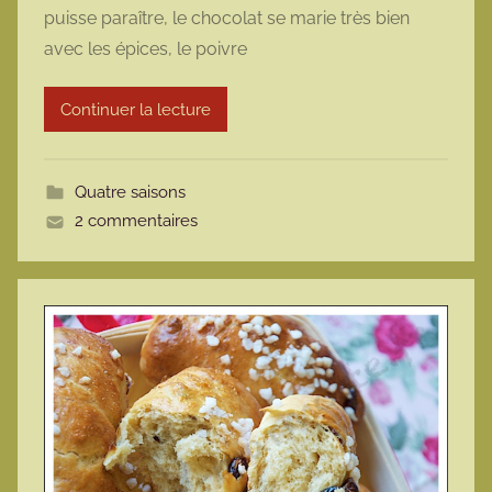
puisse paraître, le chocolat se marie très bien
m
avec les épices, le poivre
a
r
Continuer la lecture
m
o
t
Quatre saisons
t
2 commentaires
e