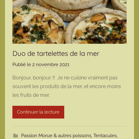
Duo de tartelettes de la mer
Publié le
2 novembre 2021
p
a
Bonjour, bonjour !! Je ne cuisine vraiment pas
r
souvent les produits de la mer, et encore moins
m
les fruits de mer.
a
r
Continuer la lecture
m
o
t
Passion Morue & autres poissons
,
Tentacules,
t