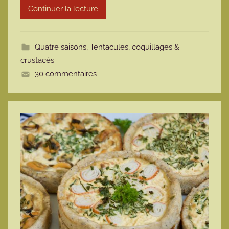
Continuer la lecture
m
o
t
Quatre saisons
,
Tentacules, coquillages &
t
crustacés
e
30 commentaires