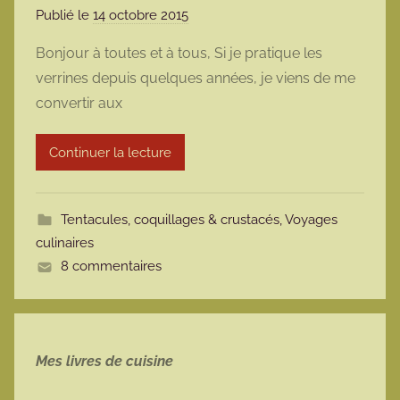
Publié le
14 octobre 2015
p
a
Bonjour à toutes et à tous, Si je pratique les
r
verrines depuis quelques années, je viens de me
m
convertir aux
a
r
Continuer la lecture
m
o
t
Tentacules, coquillages & crustacés
,
Voyages
t
culinaires
e
8 commentaires
Mes livres de cuisine