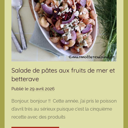
Salade de pâtes aux fruits de mer et
betterave
Publié le
29 avril 2026
p
a
Bonjour, bonjour !! Cette année, j’ai pris le poisson
r
d’avril très au sérieux puisque c’est la cinquième
m
recette avec des produits
a
r