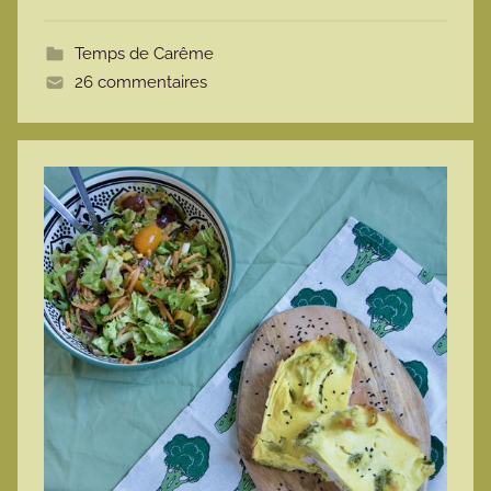
o
t
Temps de Carême
t
26 commentaires
e