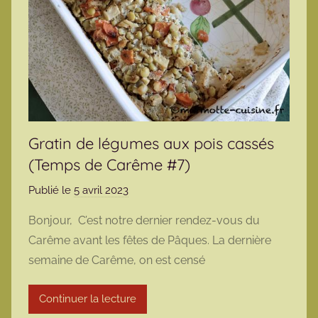
Gratin de légumes aux pois cassés
(Temps de Carême #7)
Publié le
5 avril 2023
p
a
Bonjour, C’est notre dernier rendez-vous du
r
Carême avant les fêtes de Pâques. La dernière
m
semaine de Carême, on est censé
a
r
Continuer la lecture
m