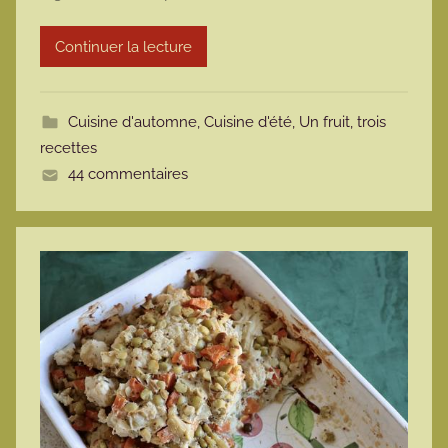
r
Continuer la lecture
m
o
t
Cuisine d'automne
,
Cuisine d'été
,
Un fruit, trois
t
recettes
e
44 commentaires