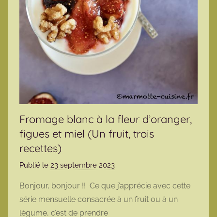
Fromage blanc à la fleur d’oranger,
figues et miel (Un fruit, trois
recettes)
Publié le
23 septembre 2023
p
a
Bonjour, bonjour !! Ce que j’apprécie avec cette
r
série mensuelle consacrée à un fruit ou à un
m
légume, c’est de prendre
a