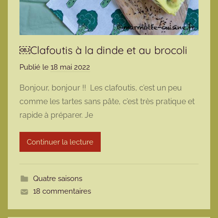
￼Clafoutis à la dinde et au brocoli
Publié le
18 mai 2022
p
a
Bonjour, bonjour !! Les clafoutis, c’est un peu
r
comme les tartes sans pâte, c’est très pratique et
m
rapide à préparer. Je
a
r
Continuer la lecture
m
o
t
Quatre saisons
t
18 commentaires
e