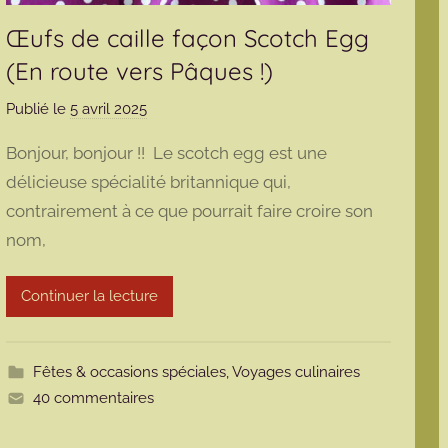
Œufs de caille façon Scotch Egg
(En route vers Pâques !)
Publié le
5 avril 2025
p
a
Bonjour, bonjour !! Le scotch egg est une
r
délicieuse spécialité britannique qui,
m
contrairement à ce que pourrait faire croire son
a
nom,
r
m
o
Continuer la lecture
t
t
e
Fêtes & occasions spéciales
,
Voyages culinaires
40 commentaires