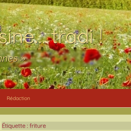
ine… tradi !
nnes »
Rédaction
Étiquette :
friture