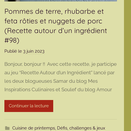
Pommes de terre, rhubarbe et
feta rôties et nuggets de porc
(Recette autour d’un ingrédient
#98)
Publié le
3 juin 2023
p
a
Bonjour, bonjour !! Avec cette recette, je participe
r
au jeu “Recette Autour d’un Ingrédient” lancé par
m
les deux blogueuses Samar du blog Mes
a
Inspirations Culinaires et Soulef du blog Amour
r
m
o
Continuer la lecture
t
t
e
Cuisine de printemps
,
Défis, challenges & jeux