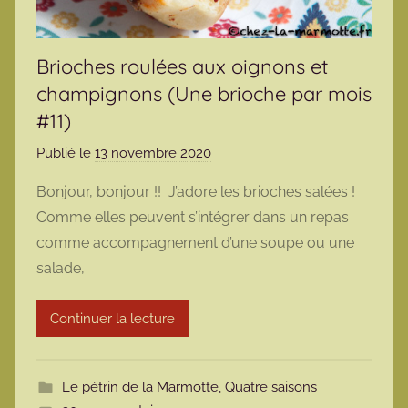
Brioches roulées aux oignons et
champignons (Une brioche par mois
#11)
Publié le
13 novembre 2020
p
a
Bonjour, bonjour !! J’adore les brioches salées !
r
Comme elles peuvent s’intégrer dans un repas
m
comme accompagnement d’une soupe ou une
a
salade,
r
m
Continuer la lecture
o
t
t
Le pétrin de la Marmotte
,
Quatre saisons
e