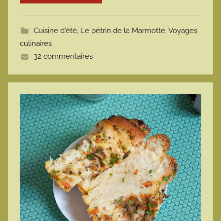
o
t
Cuisine d'été
,
Le pétrin de la Marmotte
,
Voyages
t
culinaires
e
32 commentaires