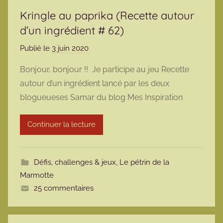
Kringle au paprika (Recette autour
d’un ingrédient # 62)
Publié le
3 juin 2020
p
a
Bonjour, bonjour !! Je participe au jeu Recette
r
autour d’un ingrédient lancé par les deux
m
blogueueses Samar du blog Mes Inspiration
a
r
Continuer la lecture
m
o
t
Défis, challenges & jeux
,
Le pétrin de la
t
Marmotte
e
25 commentaires