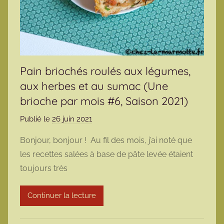
Pain briochés roulés aux légumes,
aux herbes et au sumac (Une
brioche par mois #6, Saison 2021)
Publié le
26 juin 2021
p
a
Bonjour, bonjour ! Au fil des mois, j’ai noté que
r
les recettes salées à base de pâte levée étaient
m
toujours très
a
r
Continuer la lecture
m
o
t