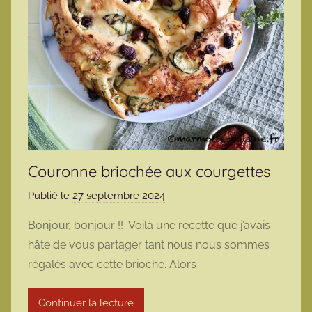
Couronne briochée aux courgettes
Publié le
27 septembre 2024
p
a
Bonjour, bonjour !! Voilà une recette que j’avais
r
hâte de vous partager tant nous nous sommes
m
régalés avec cette brioche. Alors
a
r
Continuer la lecture
m