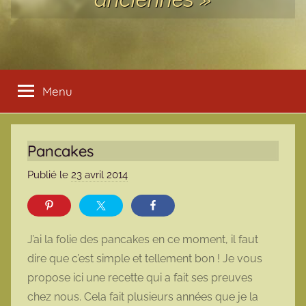
Menu
Pancakes
Publié le
23 avril 2014
p
a
r
m
J’ai la folie des pancakes en ce moment, il faut
a
dire que c’est simple et tellement bon ! Je vous
r
propose ici une recette qui a fait ses preuves
m
chez nous. Cela fait plusieurs années que je la
o