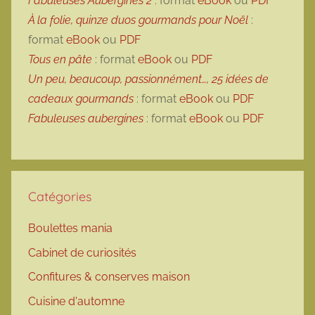
Fabuleuses Aubergines 2
: format
eBook
ou
PDF
À la folie, quinze duos gourmands pour Noël
:
format
eBook
ou
PDF
Tous en pâte
: format
eBook
ou
PDF
Un peu, beaucoup, passionnément…, 25 idées de
cadeaux gourmands
: format
eBook
ou
PDF
Fabuleuses aubergines
: format
eBook
ou
PDF
Catégories
Boulettes mania
Cabinet de curiosités
Confitures & conserves maison
Cuisine d'automne