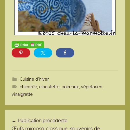
Cuisine d'hiver
chicorée
,
ciboulette
,
poireaux
,
végétarien
,
vinaigrette
Navigation de l’article
Publication précédente
Œufs mimosa classique, souvenirs de