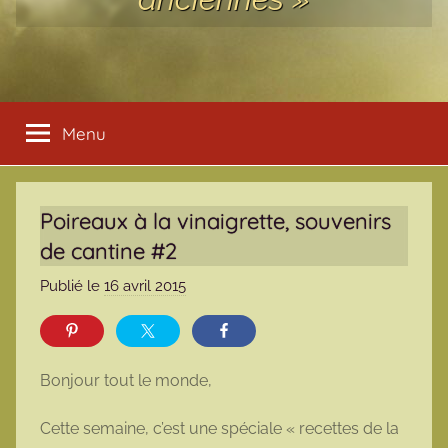
Menu
Poireaux à la vinaigrette, souvenirs
de cantine #2
Publié le
16 avril 2015
p
a
r
m
Bonjour tout le monde,
a
r
Cette semaine, c’est une spéciale « recettes de la
m