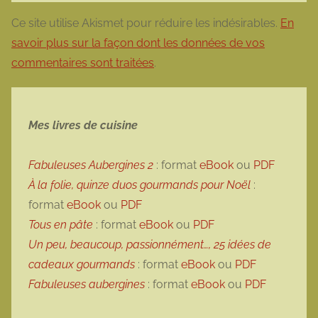
Ce site utilise Akismet pour réduire les indésirables.
En
savoir plus sur la façon dont les données de vos
commentaires sont traitées
.
Mes livres de cuisine
Fabuleuses Aubergines 2
: format
eBook
ou
PDF
À la folie, quinze duos gourmands pour Noël
:
format
eBook
ou
PDF
Tous en pâte
: format
eBook
ou
PDF
Un peu, beaucoup, passionnément…, 25 idées de
cadeaux gourmands
: format
eBook
ou
PDF
Fabuleuses aubergines
: format
eBook
ou
PDF