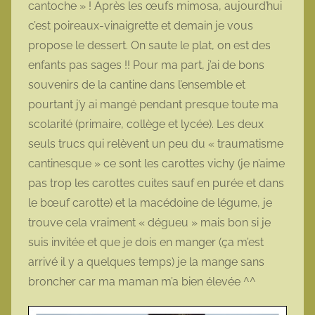
cantoche » ! Après les œufs mimosa, aujourd’hui
o
c’est poireaux-vinaigrette et demain je vous
t
propose le dessert. On saute le plat, on est des
t
enfants pas sages !! Pour ma part, j’ai de bons
e
souvenirs de la cantine dans l’ensemble et
pourtant j’y ai mangé pendant presque toute ma
scolarité (primaire, collège et lycée). Les deux
seuls trucs qui relèvent un peu du « traumatisme
cantinesque » ce sont les carottes vichy (je n’aime
pas trop les carottes cuites sauf en purée et dans
le bœuf carotte) et la macédoine de légume, je
trouve cela vraiment « dégueu » mais bon si je
suis invitée et que je dois en manger (ça m’est
arrivé il y a quelques temps) je la mange sans
broncher car ma maman m’a bien élevée ^^