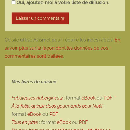
Oui, ajoutez-moi à votre liste de diffusion.
Ce site utilise Akismet pour réduire les indésirables.
En
savoir plus sur la façon dont les données de vos
commentaires sont traitées
.
Mes livres de cuisine
Fabuleuses Aubergines 2
: format
eBook
ou
PDF
À la folie, quinze duos gourmands pour Noël
:
format
eBook
ou
PDF
Tous en pâte
: format
eBook
ou
PDF