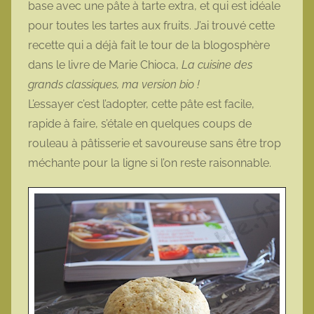
base avec une pâte à tarte extra, et qui est idéale
o
pour toutes les tartes aux fruits. J’ai trouvé cette
t
recette qui a déjà fait le tour de la blogosphère
t
dans le livre de Marie Chioca,
La cuisine des
e
grands classiques, ma version bio !
L’essayer c’est l’adopter, cette pâte est facile,
rapide à faire, s’étale en quelques coups de
rouleau à pâtisserie et savoureuse sans être trop
méchante pour la ligne si l’on reste raisonnable.