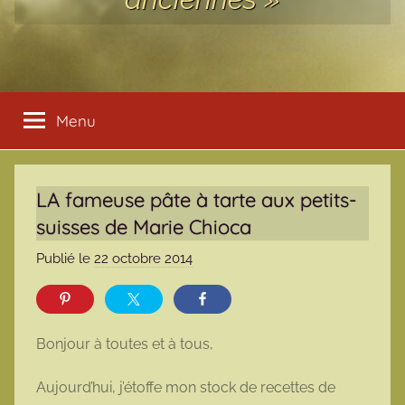
Menu
LA fameuse pâte à tarte aux petits-
suisses de Marie Chioca
Publié le
22 octobre 2014
p
a
r
m
Bonjour à toutes et à tous,
a
r
Aujourd’hui, j’étoffe mon stock de recettes de
m