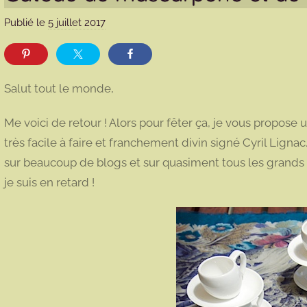
Publié le
5 juillet 2017
p
a
r
m
Salut tout le monde,
a
r
Me voici de retour ! Alors pour fêter ça, je vous propo
m
très facile à faire et franchement divin signé Cyril Lignac.
o
sur beaucoup de blogs et sur quasiment tous les grands
t
je suis en retard !
t
e