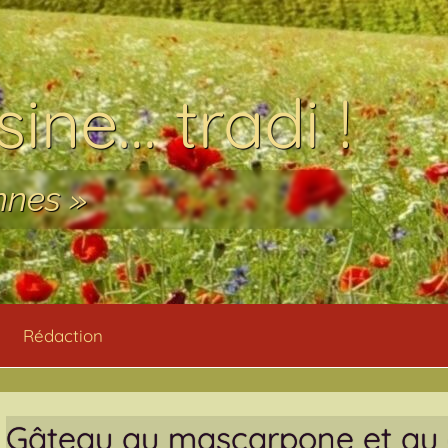
ine… tradi !
nnes »
Rédaction
Gâteau au mascarpone et au c