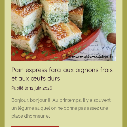
Pain express farci aux oignons frais
et aux œufs durs
Publié le
12 juin 2026
p
a
Bonjour, bonjour !! Au printemps, il y a souvent
r
un légume auquel on ne donne pas assez une
m
place d’honneur et
a
r