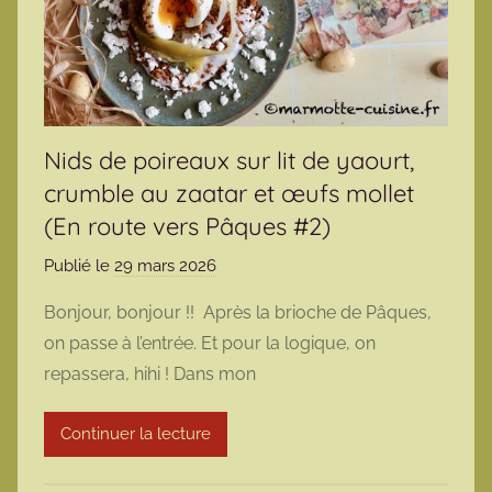
Nids de poireaux sur lit de yaourt,
crumble au zaatar et œufs mollet
(En route vers Pâques #2)
Publié le
29 mars 2026
p
a
Bonjour, bonjour !! Après la brioche de Pâques,
r
on passe à l’entrée. Et pour la logique, on
m
repassera, hihi ! Dans mon
a
r
Continuer la lecture
m
o