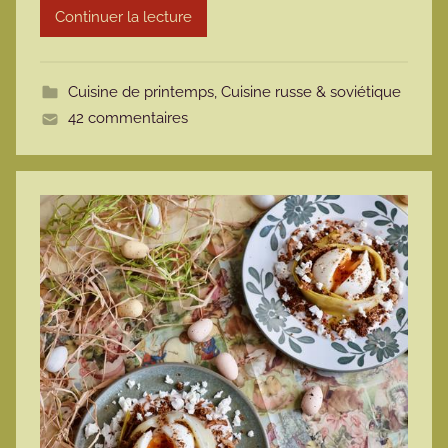
Continuer la lecture
m
o
t
Cuisine de printemps
,
Cuisine russe & soviétique
t
42 commentaires
e