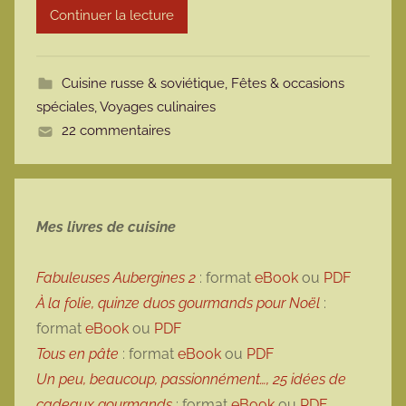
Continuer la lecture
m
o
t
Cuisine russe & soviétique
,
Fêtes & occasions
t
spéciales
,
Voyages culinaires
e
22 commentaires
Mes livres de cuisine
Fabuleuses Aubergines 2
: format
eBook
ou
PDF
À la folie, quinze duos gourmands pour Noël
:
format
eBook
ou
PDF
Tous en pâte
: format
eBook
ou
PDF
Un peu, beaucoup, passionnément…, 25 idées de
cadeaux gourmands
: format
eBook
ou
PDF