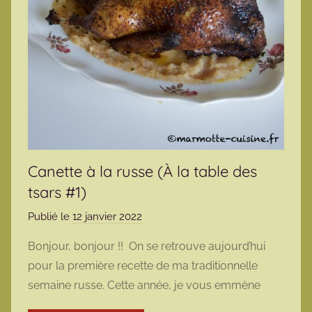
Canette à la russe (À la table des
tsars #1)
Publié le
12 janvier 2022
p
a
Bonjour, bonjour !! On se retrouve aujourd’hui
r
pour la première recette de ma traditionnelle
m
semaine russe. Cette année, je vous emmène
a
r