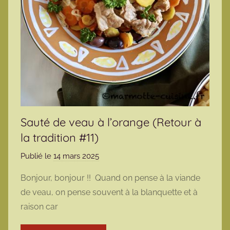
Sauté de veau à l’orange (Retour à
la tradition #11)
Publié le
14 mars 2025
p
a
Bonjour, bonjour !! Quand on pense à la viande
r
de veau, on pense souvent à la blanquette et à
m
raison car
a
r