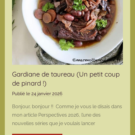
Gardiane de taureau (Un petit coup
de pinard !)
Publié le
24 janvier 2026
p
a
Bonjour, bonjour !! Comme je vous le disais dans
r
mon article Perspectives 2026, l’une des
m
nouvelles séries que je voulais lancer
a
r