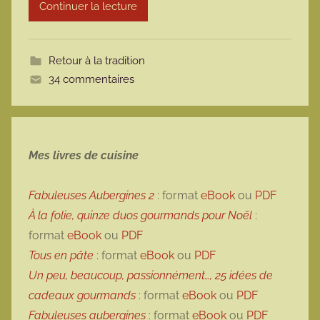
Continuer la lecture
m
o
t
Retour à la tradition
t
34 commentaires
e
Mes livres de cuisine
Fabuleuses Aubergines 2
: format
eBook
ou
PDF
À la folie, quinze duos gourmands pour Noël
:
format
eBook
ou
PDF
Tous en pâte
: format
eBook
ou
PDF
Un peu, beaucoup, passionnément…, 25 idées de
cadeaux gourmands
: format
eBook
ou
PDF
Fabuleuses aubergines
: format
eBook
ou
PDF