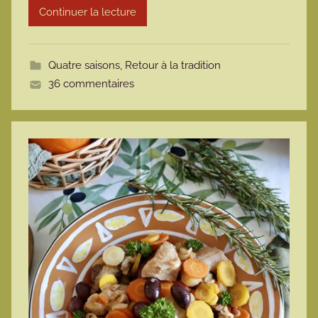
Continuer la lecture
m
o
t
Quatre saisons
,
Retour à la tradition
t
36 commentaires
e